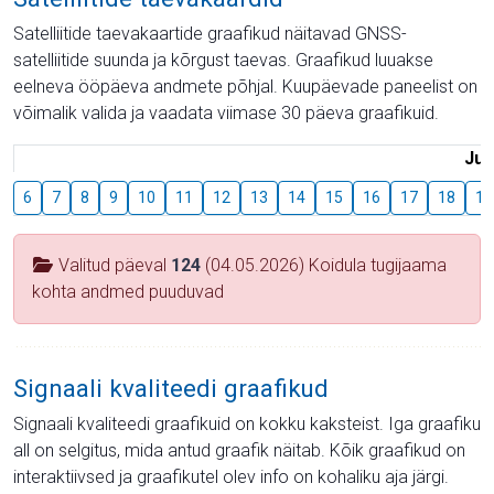
Satelliitide taevakaartide graafikud näitavad GNSS-
satelliitide suunda ja kõrgust taevas. Graafikud luuakse
eelneva ööpäeva andmete põhjal. Kuupäevade paneelist on
võimalik valida ja vaadata viimase 30 päeva graafikuid.
Juu
6
7
8
9
10
11
12
13
14
15
16
17
18
19
Valitud päeval
124
(04.05.2026) Koidula tugijaama
kohta andmed puuduvad
Signaali kvaliteedi graafikud
Signaali kvaliteedi graafikuid on kokku kaksteist. Iga graafiku
all on selgitus, mida antud graafik näitab. Kõik graafikud on
interaktiivsed ja graafikutel olev info on kohaliku aja järgi.