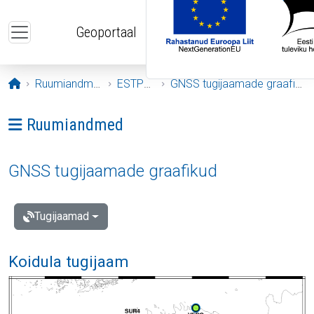
Liigu edasi põhisisu juurde
Geoportaal
Avaleht
Ruumiandmed
ESTPOS
GNSS tugijaamade graafikud
Ava menüü: Ruumiandmed
Ruumiandmed
GNSS tugijaamade graafikud
Tugijaamad
Koidula tugijaam