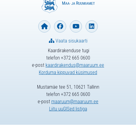
Vaata sisukaarti
Kaardirakenduse tugi
telefon +372 665 0600
e-post
kaardirakendus@maaruum.ee
Korduma kippuvad küsimused
Mustamäe tee 51, 10621 Tallinn
telefon +372 665 0600
e-post
maaruum@maaruum.ee
Liitu uuGISed listiga