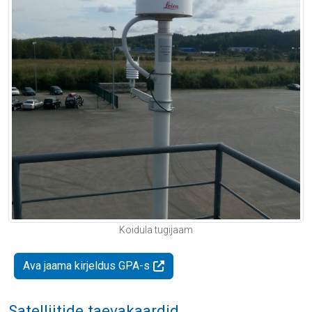
Koidula tugijaam
Ava jaama kirjeldus GPA-s
Satelliitide taevakaardid