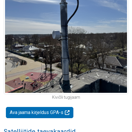
Kiviõli tugijaam
Ava jaama kirjeldus GPA-s
Satelliitide taevakaardid