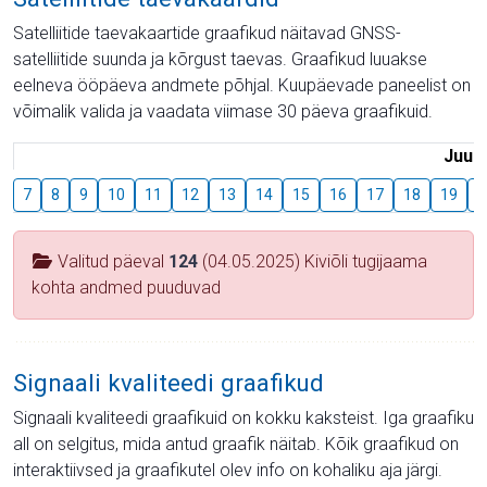
Satelliitide taevakaartide graafikud näitavad GNSS-
satelliitide suunda ja kõrgust taevas. Graafikud luuakse
eelneva ööpäeva andmete põhjal. Kuupäevade paneelist on
võimalik valida ja vaadata viimase 30 päeva graafikuid.
Juuli
7
8
9
10
11
12
13
14
15
16
17
18
19
2
Valitud päeval
124
(04.05.2025) Kiviõli tugijaama
kohta andmed puuduvad
Signaali kvaliteedi graafikud
Signaali kvaliteedi graafikuid on kokku kaksteist. Iga graafiku
all on selgitus, mida antud graafik näitab. Kõik graafikud on
interaktiivsed ja graafikutel olev info on kohaliku aja järgi.