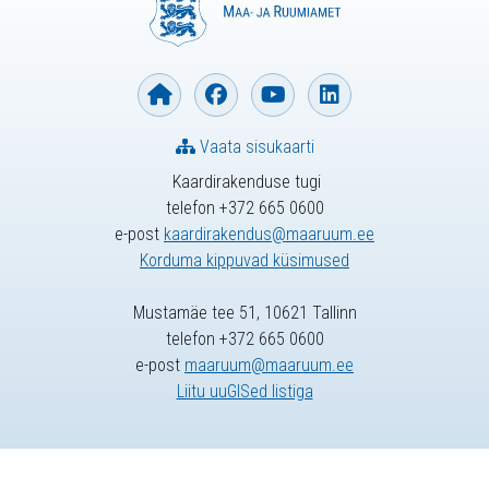
Vaata sisukaarti
Kaardirakenduse tugi
telefon +372 665 0600
e-post
kaardirakendus@maaruum.ee
Korduma kippuvad küsimused
Mustamäe tee 51, 10621 Tallinn
telefon +372 665 0600
e-post
maaruum@maaruum.ee
Liitu uuGISed listiga