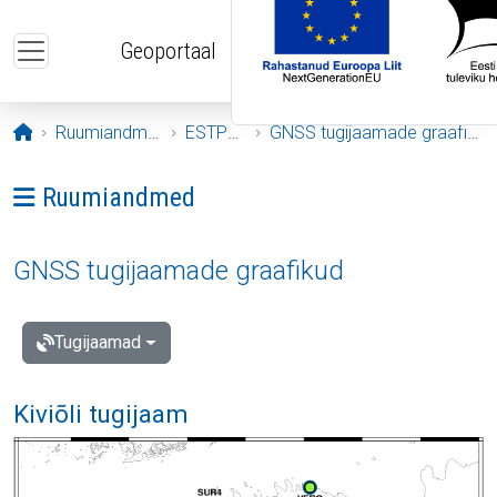
Liigu edasi põhisisu juurde
Geoportaal
Avaleht
Ruumiandmed
ESTPOS
GNSS tugijaamade graafikud
Ava menüü: Ruumiandmed
Ruumiandmed
GNSS tugijaamade graafikud
Tugijaamad
Kiviõli tugijaam