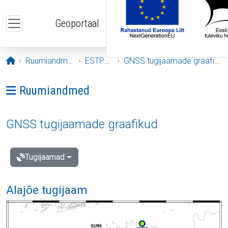
Liigu edasi põhisisu juurde
Geoportaal
Avaleht
Ruumiandmed
ESTPOS
GNSS tugijaamade graafikud
Ava menüü: Ruumiandmed
Ruumiandmed
GNSS tugijaamade graafikud
Tugijaamad
Alajõe tugijaam