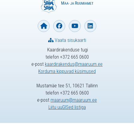
Vaata sisukaarti
Kaardirakenduse tugi
telefon +372 665 0600
e-post
kaardirakendus@maaruum.ee
Korduma kippuvad küsimused
Mustamäe tee 51, 10621 Tallinn
telefon +372 665 0600
e-post
maaruum@maaruum.ee
Liitu uuGISed listiga