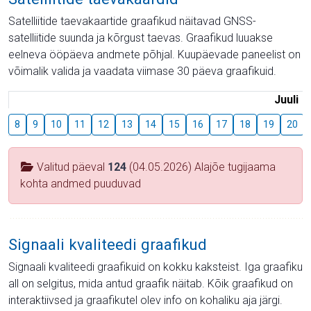
Satelliitide taevakaartide graafikud näitavad GNSS-
satelliitide suunda ja kõrgust taevas. Graafikud luuakse
eelneva ööpäeva andmete põhjal. Kuupäevade paneelist on
võimalik valida ja vaadata viimase 30 päeva graafikuid.
Juuli
8
9
10
11
12
13
14
15
16
17
18
19
20
Valitud päeval
124
(04.05.2026) Alajõe tugijaama
kohta andmed puuduvad
Signaali kvaliteedi graafikud
Signaali kvaliteedi graafikuid on kokku kaksteist. Iga graafiku
all on selgitus, mida antud graafik näitab. Kõik graafikud on
interaktiivsed ja graafikutel olev info on kohaliku aja järgi.