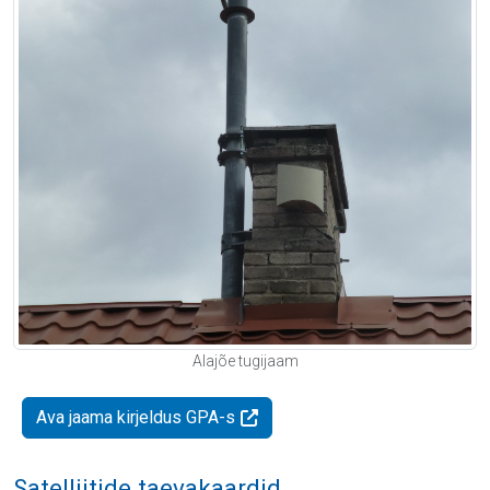
Alajõe tugijaam
Ava jaama kirjeldus GPA-s
Satelliitide taevakaardid