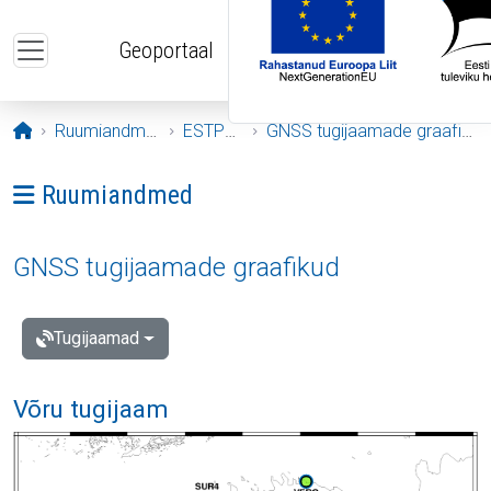
Liigu edasi põhisisu juurde
Geoportaal
Avaleht
Ruumiandmed
ESTPOS
GNSS tugijaamade graafikud
Ava menüü: Ruumiandmed
Ruumiandmed
GNSS tugijaamade graafikud
Tugijaamad
Võru tugijaam