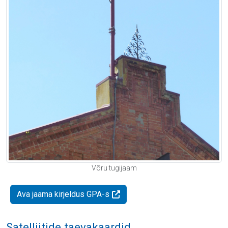
Võru tugijaam
Ava jaama kirjeldus GPA-s
Satelliitide taevakaardid