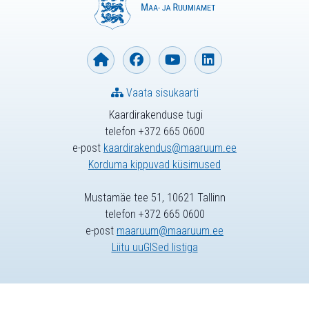
Vaata sisukaarti
Kaardirakenduse tugi
telefon +372 665 0600
e-post
kaardirakendus@maaruum.ee
Korduma kippuvad küsimused
Mustamäe tee 51, 10621 Tallinn
telefon +372 665 0600
e-post
maaruum@maaruum.ee
Liitu uuGISed listiga