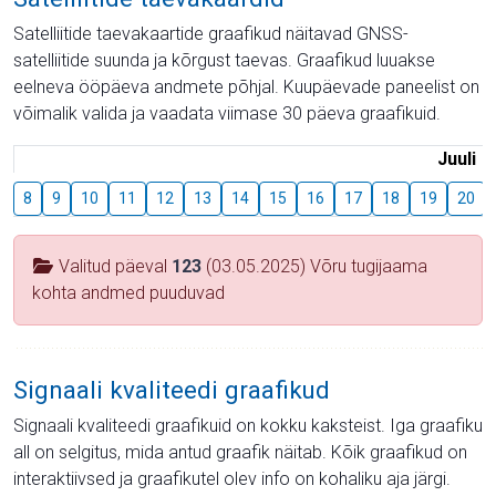
Satelliitide taevakaartide graafikud näitavad GNSS-
satelliitide suunda ja kõrgust taevas. Graafikud luuakse
eelneva ööpäeva andmete põhjal. Kuupäevade paneelist on
võimalik valida ja vaadata viimase 30 päeva graafikuid.
Juuli
8
9
10
11
12
13
14
15
16
17
18
19
20
Valitud päeval
123
(03.05.2025) Võru tugijaama
kohta andmed puuduvad
Signaali kvaliteedi graafikud
Signaali kvaliteedi graafikuid on kokku kaksteist. Iga graafiku
all on selgitus, mida antud graafik näitab. Kõik graafikud on
interaktiivsed ja graafikutel olev info on kohaliku aja järgi.