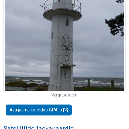
Vergi tugijaam
Ava jaama kirjeldus GPA-s
Satelliitide taevakaardid