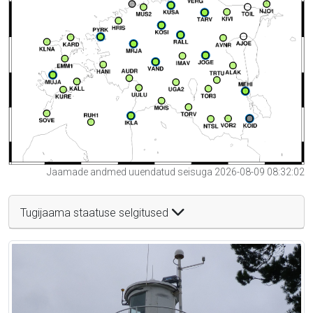
Jaamade andmed uuendatud seisuga 2026-08-09 08:32:02
Tugijaama staatuse selgitused