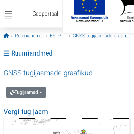
Liigu edasi põhisisu juurde
Geoportaal
Avaleht
Ruumiandmed
ESTPOS
GNSS tugijaamade graafikud
Ava menüü: Ruumiandmed
Ruumiandmed
GNSS tugijaamade graafikud
Tugijaamad
Vergi tugijaam