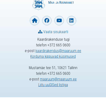
Vaata sisukaarti
Kaardirakenduse tugi
telefon +372 665 0600
e-post
kaardirakendus@maaruum.ee
Korduma kippuvad küsimused
Mustamäe tee 51, 10621 Tallinn
telefon +372 665 0600
e-post
maaruum@maaruum.ee
Liitu uuGISed listiga