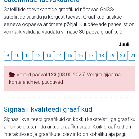
Satelliitide taevakaartide graafikud näitavad GNSS-
satelliitide suunda ja kõrgust taevas. Graafikud luuakse
eelneva ööpäeva andmete põhjal. Kuupäevade paneelist on
võimalik valida ja vaadata viimase 30 päeva graafikuid.
Juuli
9
10
11
12
13
14
15
16
17
18
19
20
21
Valitud päeval
123
(03.05.2025) Vergi tugijaama
kohta andmed puuduvad
Signaali kvaliteedi graafikud
Signaali kvaliteedi graafikuid on kokku kaksteist. Iga graafiku
all on selgitus, mida antud graafik näitab. Kõik graafikud on
interaktiivsed ja graafikutel olev info on kohaliku aja järgi.