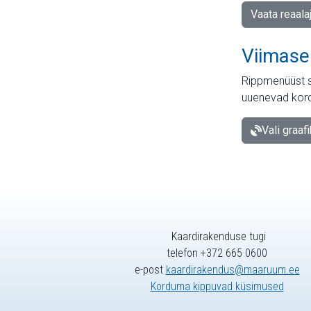
Vaata reaala
Viimase
Rippmenüüst s
uuenevad kord
Vali graaf
Kaardirakenduse tugi
telefon +372 665 0600
e-post
kaardirakendus@maaruum.ee
Korduma kippuvad küsimused