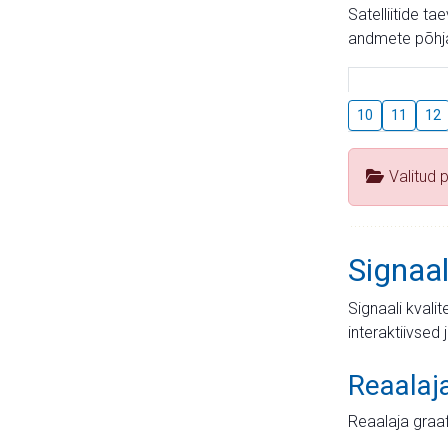
Satelliitide t
andmete põhja
10
11
12
Valitud 
Signaal
Signaali kvali
interaktiivsed 
Reaalaj
Reaalaja graa