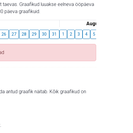
gust taevas. Graafikud luuakse eelneva ööpäeva
0 päeva graafikuid.
August
26
27
28
29
30
31
1
2
3
4
5
6
7
8
9
ad
mida antud graafik näitab. Kõik graafikud on
.