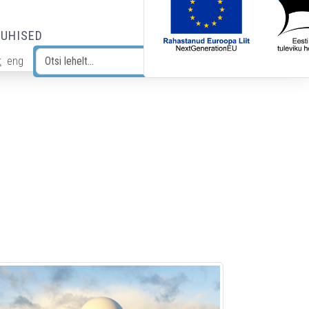
JUHISED
t
eng
Otsi