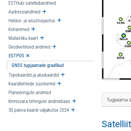
ESTHubi satelliidiandmed
Aadressiandmed
Ava alammenüü
Haldus- ja asustusjaotus
Ava alammenüü
Kohanimed
Ava alammenüü
Mullastiku kaart
Ava alammenüü
Geodeetilised andmed
Ava alammenüü
ESTPOS
Ava alammenüü
GNSS tugijaamade graafikud
Topokaardid ja aluskaardid
Ava alammenüü
Kaardilehtede süsteemid
Ava alammenüü
Planeeringute andmed
Tugijaama s
Kinnisvara tehingute andmebaas
Ava alammenüü
30 päeva kaardi väljakutse 2024
Ava alammenüü
Satelli