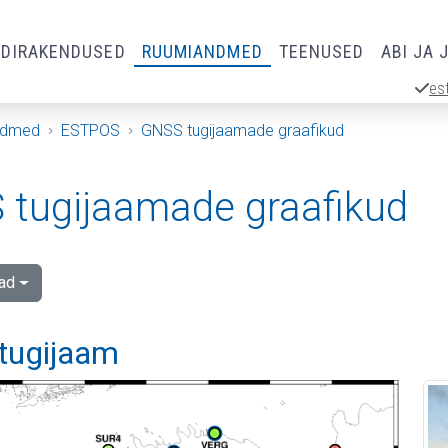
RDIRAKENDUSED
RUUMIANDMED
TEENUSED
ABI JA 
es
ndmed
ESTPOS
GNSS tugijaamade graafikud
tugijaamade graafikud
ad
 tugijaam