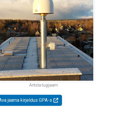
Antsla tugijaam
Ava jaama kirjeldus GPA-s