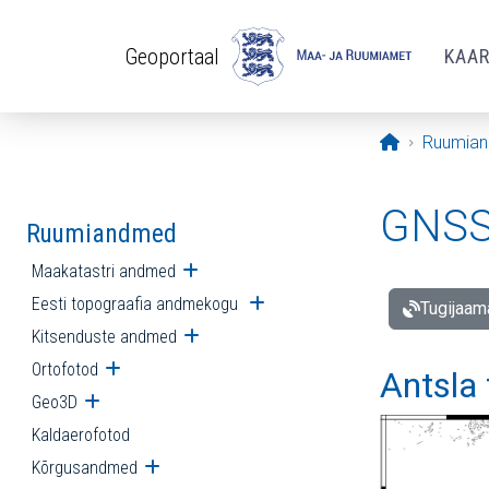
Liigu edasi põhisisu juurde
Geoportaal
KAA
Avaleht
Ruumia
GNSS 
Ruumiandmed
Maakatastri andmed
Ava alammenüü
Eesti topograafia andmekogu
Ava alammenüü
Tugijaam
Kitsenduste andmed
Ava alammenüü
Ortofotod
Ava alammenüü
Antsla
Geo3D
Ava alammenüü
Kaldaerofotod
Kõrgusandmed
Ava alammenüü