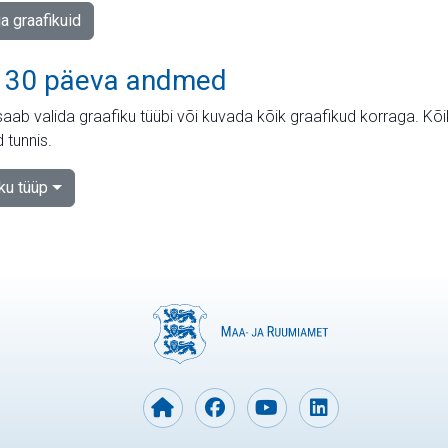
ja graafikuid
 30 päeva andmed
aab valida graafiku tüübi või kuvada kõik graafikud korraga. Kõ
 tunnis.
iku tüüp