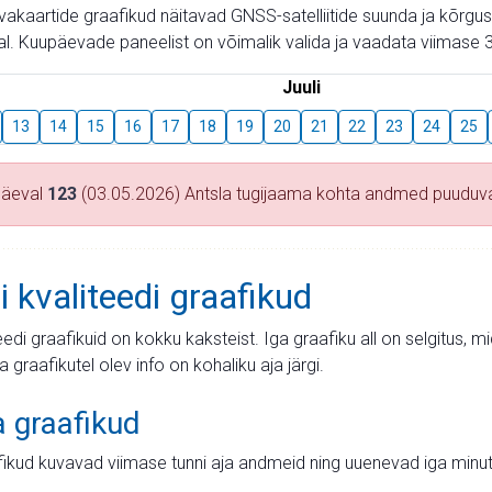
aevakaartide graafikud näitavad GNSS-satelliitide suunda ja kõr
l. Kuupäevade paneelist on võimalik valida ja vaadata viimase 3
Juuli
13
14
15
16
17
18
19
20
21
22
23
24
25
päeval
123
(03.05.2026) Antsla tugijaama kohta andmed puuduv
i kvaliteedi graafikud
teedi graafikuid on kokku kaksteist. Iga graafiku all on selgitus, 
ja graafikutel olev info on kohaliku aja järgi.
a graafikud
fikud kuvavad viimase tunni aja andmeid ning uuenevad iga minut