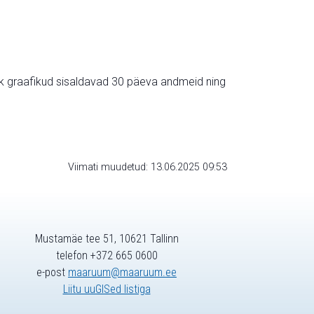
ik graafikud sisaldavad 30 päeva andmeid ning
Viimati muudetud: 13.06.2025 09:53
Mustamäe tee 51, 10621 Tallinn
telefon +372 665 0600
e-post
maaruum@maaruum.ee
Liitu uuGISed listiga