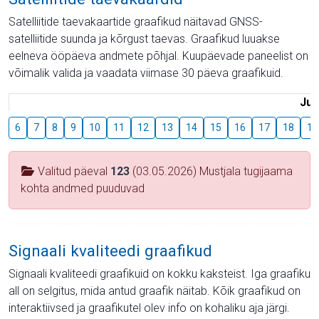
Satelliitide taevakaartide graafikud näitavad GNSS-
satelliitide suunda ja kõrgust taevas. Graafikud luuakse
eelneva ööpäeva andmete põhjal. Kuupäevade paneelist on
võimalik valida ja vaadata viimase 30 päeva graafikuid.
Juu
6
7
8
9
10
11
12
13
14
15
16
17
18
19
Valitud päeval
123
(03.05.2026) Mustjala tugijaama
kohta andmed puuduvad
Signaali kvaliteedi graafikud
Signaali kvaliteedi graafikuid on kokku kaksteist. Iga graafiku
all on selgitus, mida antud graafik näitab. Kõik graafikud on
interaktiivsed ja graafikutel olev info on kohaliku aja järgi.