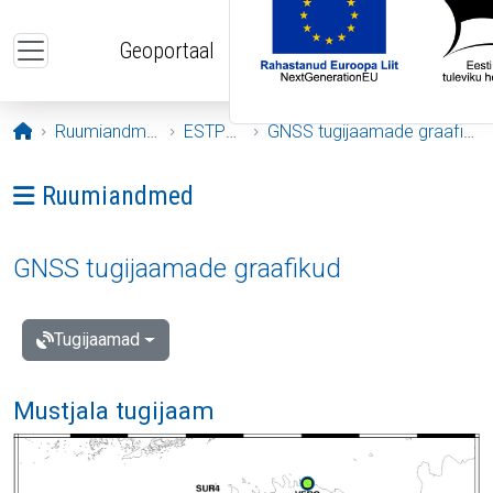
Liigu edasi põhisisu juurde
Geoportaal
Avaleht
Ruumiandmed
ESTPOS
GNSS tugijaamade graafikud
Ava menüü: Ruumiandmed
Ruumiandmed
GNSS tugijaamade graafikud
Tugijaamad
Mustjala tugijaam