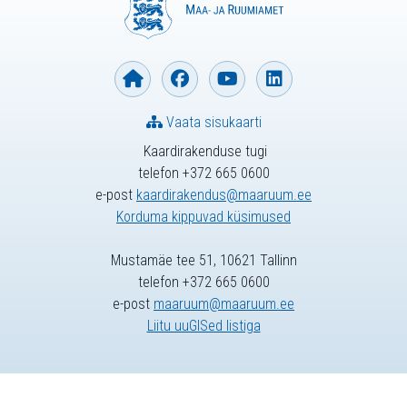
Vaata sisukaarti
Kaardirakenduse tugi
telefon +372 665 0600
e-post
kaardirakendus@maaruum.ee
Korduma kippuvad küsimused
Mustamäe tee 51, 10621 Tallinn
telefon +372 665 0600
e-post
maaruum@maaruum.ee
Liitu uuGISed listiga