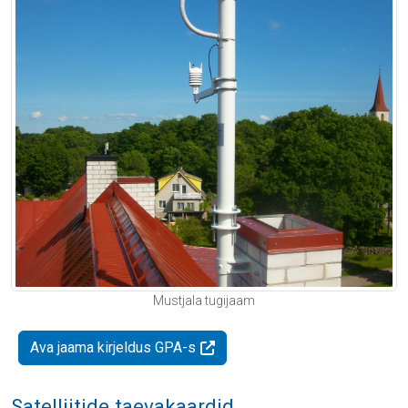
Mustjala tugijaam
Ava jaama kirjeldus GPA-s
Satelliitide taevakaardid