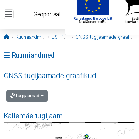
Liigu edasi põhisisu juurde
Geoportaal
Avaleht
Ruumiandmed
ESTPOS
GNSS tugijaamade graafikud
Ava menüü: Ruumiandmed
Ruumiandmed
GNSS tugijaamade graafikud
Tugijaamad
Kallemäe tugijaam