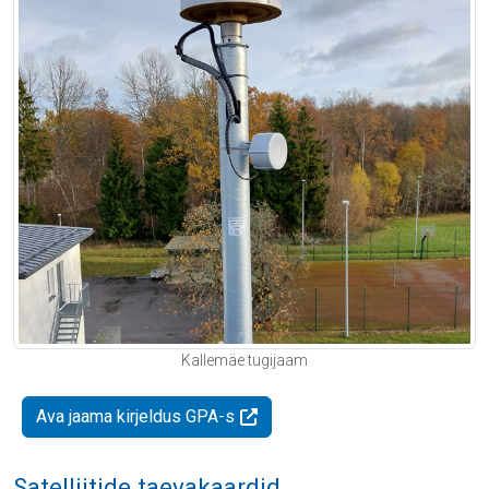
Kallemäe tugijaam
Ava jaama kirjeldus GPA-s
Satelliitide taevakaardid