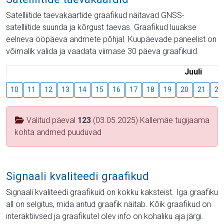
Satelliitide taevakaartide graafikud näitavad GNSS-
satelliitide suunda ja kõrgust taevas. Graafikud luuakse
eelneva ööpäeva andmete põhjal. Kuupäevade paneelist on
võimalik valida ja vaadata viimase 30 päeva graafikuid.
Juuli
10
11
12
13
14
15
16
17
18
19
20
21
22
Valitud päeval
123
(03.05.2025) Kallemäe tugijaama
kohta andmed puuduvad
Signaali kvaliteedi graafikud
Signaali kvaliteedi graafikuid on kokku kaksteist. Iga graafiku
all on selgitus, mida antud graafik näitab. Kõik graafikud on
interaktiivsed ja graafikutel olev info on kohaliku aja järgi.