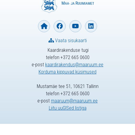
Vaata sisukaarti
Kaardirakenduse tugi
telefon +372 665 0600
e-post
kaardirakendus@maaruum.ee
Korduma kippuvad küsimused
Mustamäe tee 51, 10621 Tallinn
telefon +372 665 0600
e-post
maaruum@maaruum.ee
Liitu uuGISed listiga