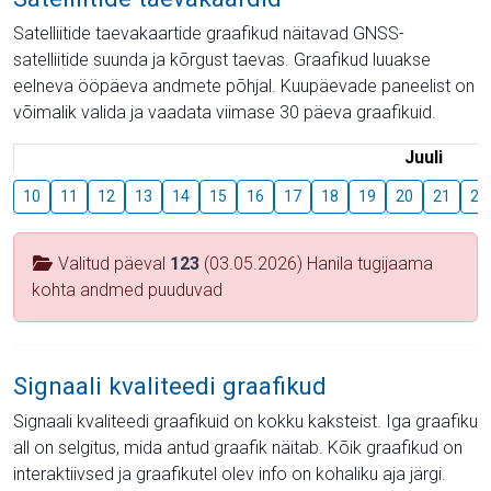
Satelliitide taevakaartide graafikud näitavad GNSS-
satelliitide suunda ja kõrgust taevas. Graafikud luuakse
eelneva ööpäeva andmete põhjal. Kuupäevade paneelist on
võimalik valida ja vaadata viimase 30 päeva graafikuid.
Juuli
10
11
12
13
14
15
16
17
18
19
20
21
22
Valitud päeval
123
(03.05.2026) Hanila tugijaama
kohta andmed puuduvad
Signaali kvaliteedi graafikud
Signaali kvaliteedi graafikuid on kokku kaksteist. Iga graafiku
all on selgitus, mida antud graafik näitab. Kõik graafikud on
interaktiivsed ja graafikutel olev info on kohaliku aja järgi.