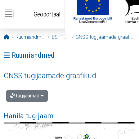
Liigu edasi põhisisu juurde
Geoportaal
Avaleht
Ruumiandmed
ESTPOS
GNSS tugijaamade graafikud
Ava menüü: Ruumiandmed
Ruumiandmed
GNSS tugijaamade graafikud
Tugijaamad
Hanila tugijaam