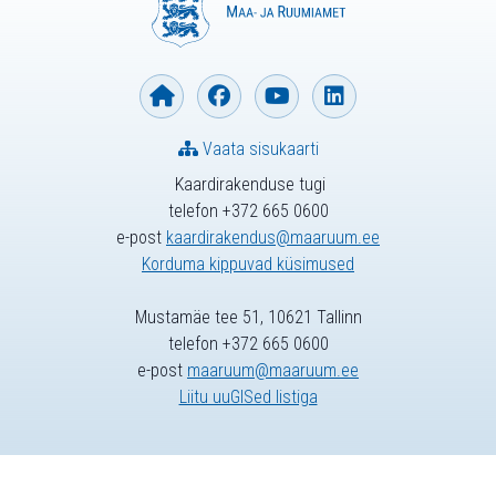
Vaata sisukaarti
Kaardirakenduse tugi
telefon +372 665 0600
e-post
kaardirakendus@maaruum.ee
Korduma kippuvad küsimused
Mustamäe tee 51, 10621 Tallinn
telefon +372 665 0600
e-post
maaruum@maaruum.ee
Liitu uuGISed listiga