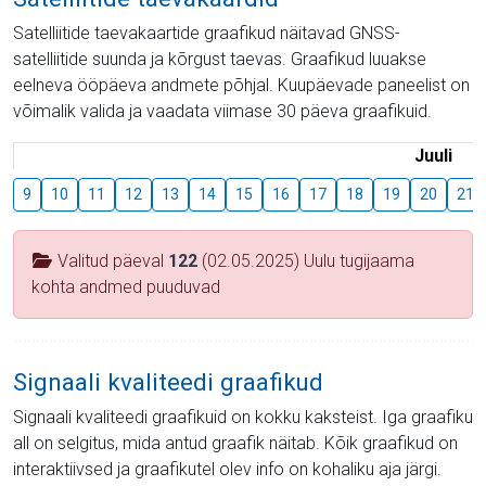
Satelliitide taevakaartide graafikud näitavad GNSS-
satelliitide suunda ja kõrgust taevas. Graafikud luuakse
eelneva ööpäeva andmete põhjal. Kuupäevade paneelist on
võimalik valida ja vaadata viimase 30 päeva graafikuid.
Juuli
9
10
11
12
13
14
15
16
17
18
19
20
21
Valitud päeval
122
(02.05.2025) Uulu tugijaama
kohta andmed puuduvad
Signaali kvaliteedi graafikud
Signaali kvaliteedi graafikuid on kokku kaksteist. Iga graafiku
all on selgitus, mida antud graafik näitab. Kõik graafikud on
interaktiivsed ja graafikutel olev info on kohaliku aja järgi.