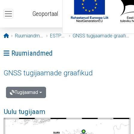
Liigu edasi põhisisu juurde
Geoportaal
Avaleht
Ruumiandmed
ESTPOS
GNSS tugijaamade graafikud
Ava menüü: Ruumiandmed
Ruumiandmed
GNSS tugijaamade graafikud
Tugijaamad
Uulu tugijaam