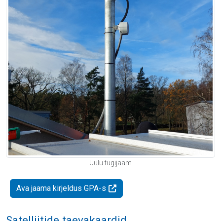
Uulu tugijaam
Ava jaama kirjeldus GPA-s
Satelliitide taevakaardid