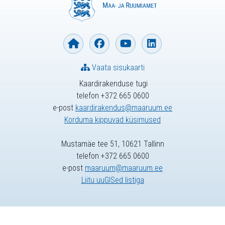
Vaata sisukaarti
Kaardirakenduse tugi
telefon +372 665 0600
e-post
kaardirakendus@maaruum.ee
Korduma kippuvad küsimused
Mustamäe tee 51, 10621 Tallinn
telefon +372 665 0600
e-post
maaruum@maaruum.ee
Liitu uuGISed listiga