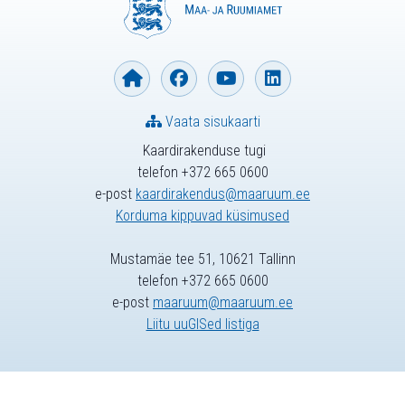
Vaata sisukaarti
Kaardirakenduse tugi
telefon +372 665 0600
e-post
kaardirakendus@maaruum.ee
Korduma kippuvad küsimused
Mustamäe tee 51, 10621 Tallinn
telefon +372 665 0600
e-post
maaruum@maaruum.ee
Liitu uuGISed listiga