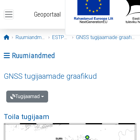
Liigu edasi põhisisu juurde
Geoportaal
Avaleht
Ruumiandmed
ESTPOS
GNSS tugijaamade graafikud
Ava menüü: Ruumiandmed
Ruumiandmed
GNSS tugijaamade graafikud
Tugijaamad
Toila tugijaam