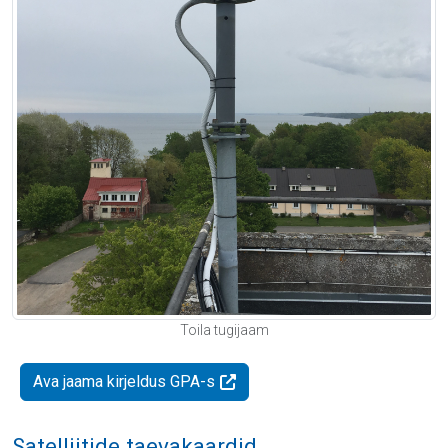
Toila tugijaam
Ava jaama kirjeldus GPA-s
Satelliitide taevakaardid