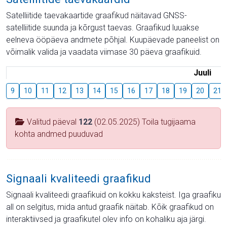
Satelliitide taevakaartide graafikud näitavad GNSS-
satelliitide suunda ja kõrgust taevas. Graafikud luuakse
eelneva ööpäeva andmete põhjal. Kuupäevade paneelist on
võimalik valida ja vaadata viimase 30 päeva graafikuid.
Juuli
9
10
11
12
13
14
15
16
17
18
19
20
21
Valitud päeval
122
(02.05.2025) Toila tugijaama
kohta andmed puuduvad
Signaali kvaliteedi graafikud
Signaali kvaliteedi graafikuid on kokku kaksteist. Iga graafiku
all on selgitus, mida antud graafik näitab. Kõik graafikud on
interaktiivsed ja graafikutel olev info on kohaliku aja järgi.