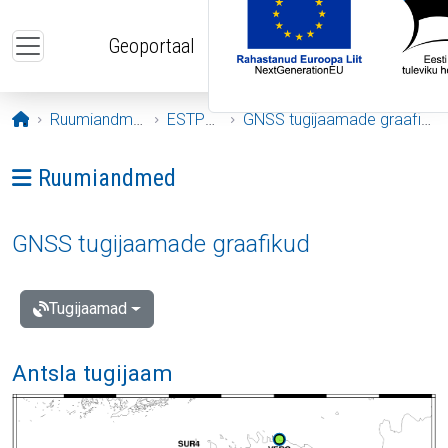
Liigu edasi põhisisu juurde
Geoportaal
Avaleht
Ruumiandmed
ESTPOS
GNSS tugijaamade graafikud
Ava menüü: Ruumiandmed
Ruumiandmed
GNSS tugijaamade graafikud
Tugijaamad
Antsla tugijaam