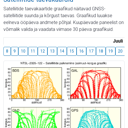
Satelliitide taevakaartide graafikud näitavad GNSS-
satelliitide suunda ja kõrgust taevas. Graafikud luuakse
eelneva ööpäeva andmete põhjal. Kuupäevade paneelist on
võimalik valida ja vaadata viimase 30 päeva graafikuid.
Juuli
8
9
10
11
12
13
14
15
16
17
18
19
20