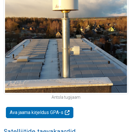
Antsla tugijaam
Ava jaama kirjeldus GPA-s
Satelliitide taevakaardid