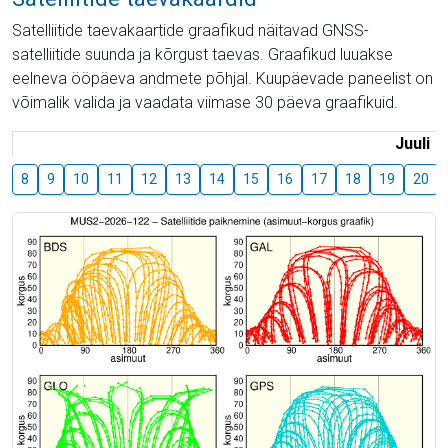
Satelliitide taevakaartide graafikud näitavad GNSS-
satelliitide suunda ja kõrgust taevas. Graafikud luuakse
eelneva ööpäeva andmete põhjal. Kuupäevade paneelist on
võimalik valida ja vaadata viimase 30 päeva graafikuid.
Juuli
8
9
10
11
12
13
14
15
16
17
18
19
20