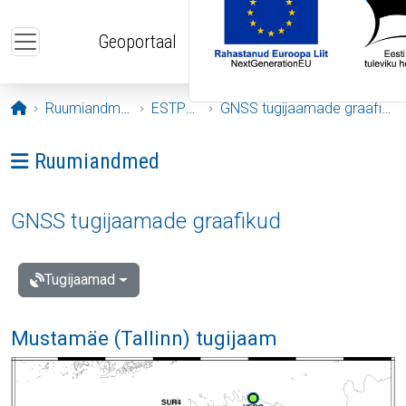
Liigu edasi põhisisu juurde
Geoportaal
Avaleht
Ruumiandmed
ESTPOS
GNSS tugijaamade graafikud
Ava menüü: Ruumiandmed
Ruumiandmed
GNSS tugijaamade graafikud
Tugijaamad
Mustamäe (Tallinn) tugijaam