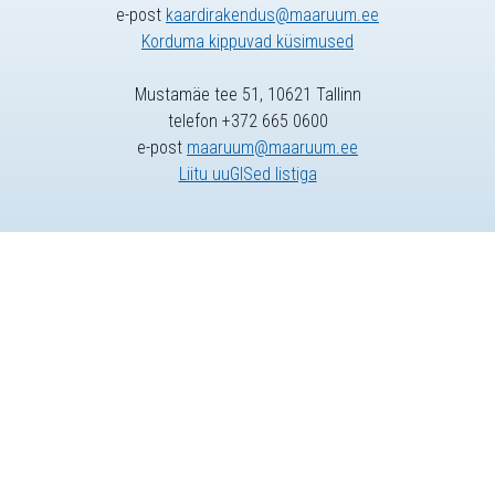
e-post
kaardirakendus@maaruum.ee
Korduma kippuvad küsimused
Mustamäe tee 51, 10621 Tallinn
telefon +372 665 0600
e-post
maaruum@maaruum.ee
Liitu uuGISed listiga