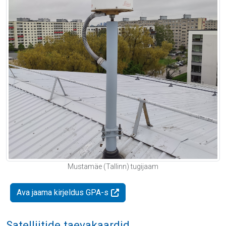
Mustamäe (Tallinn) tugijaam
Ava jaama kirjeldus GPA-s
Satelliitide taevakaardid