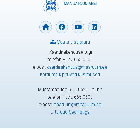
Vaata sisukaarti
Kaardirakenduse tugi
telefon +372 665 0600
e-post
kaardirakendus@maaruum.ee
Korduma kippuvad küsimused
Mustamäe tee 51, 10621 Tallinn
telefon +372 665 0600
e-post
maaruum@maaruum.ee
Liitu uuGISed listiga