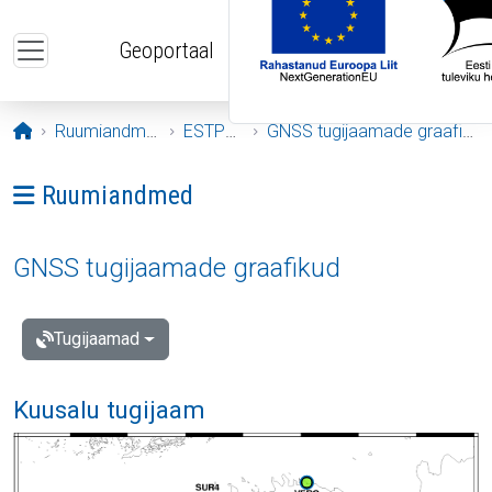
Liigu edasi põhisisu juurde
Geoportaal
Avaleht
Ruumiandmed
ESTPOS
GNSS tugijaamade graafikud
Ava menüü: Ruumiandmed
Ruumiandmed
GNSS tugijaamade graafikud
Tugijaamad
Kuusalu tugijaam