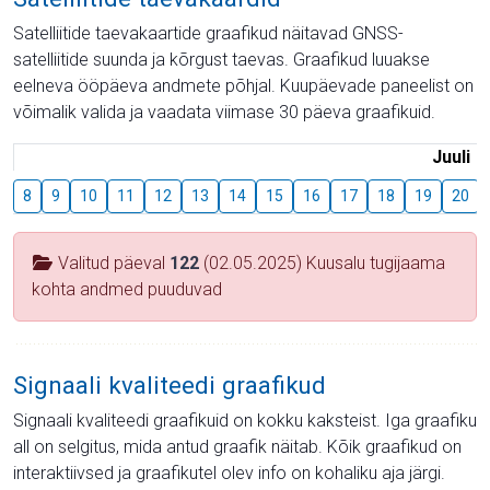
Satelliitide taevakaartide graafikud näitavad GNSS-
satelliitide suunda ja kõrgust taevas. Graafikud luuakse
eelneva ööpäeva andmete põhjal. Kuupäevade paneelist on
võimalik valida ja vaadata viimase 30 päeva graafikuid.
Juuli
8
9
10
11
12
13
14
15
16
17
18
19
20
Valitud päeval
122
(02.05.2025) Kuusalu tugijaama
kohta andmed puuduvad
Signaali kvaliteedi graafikud
Signaali kvaliteedi graafikuid on kokku kaksteist. Iga graafiku
all on selgitus, mida antud graafik näitab. Kõik graafikud on
interaktiivsed ja graafikutel olev info on kohaliku aja järgi.