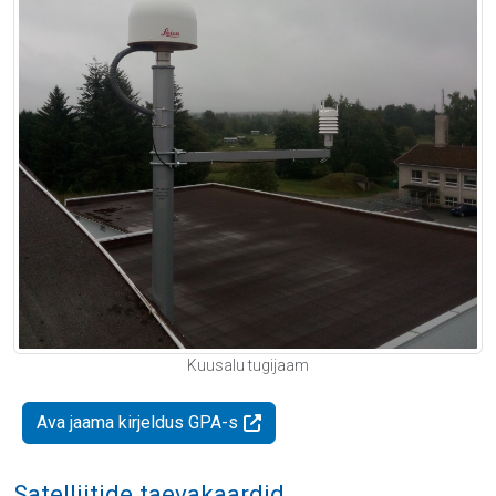
Kuusalu tugijaam
Ava jaama kirjeldus GPA-s
Satelliitide taevakaardid