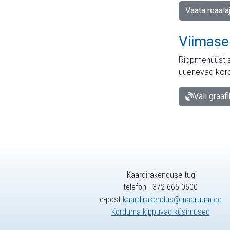
Vaata reaala
Viimase
Rippmenüüst s
uuenevad kord
Vali graaf
Kaardirakenduse tugi
telefon +372 665 0600
e-post
kaardirakendus@maaruum.ee
Korduma kippuvad küsimused