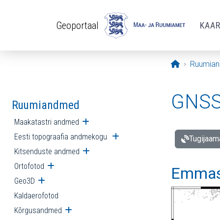
Liigu edasi põhisisu juurde
Geoportaal
KAA
Avaleht
Ruumia
GNSS 
Ruumiandmed
Maakatastri andmed
Ava alammenüü
Eesti topograafia andmekogu
Ava alammenüü
Tugijaam
Kitsenduste andmed
Ava alammenüü
Ortofotod
Ava alammenüü
Emmast
Geo3D
Ava alammenüü
Kaldaerofotod
Kõrgusandmed
Ava alammenüü