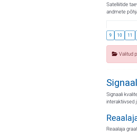
Satelliitide t
andmete põhja
9
10
11
Valitud 
Signaal
Signaali kvali
interaktiivsed 
Reaalaj
Reaalaja graa