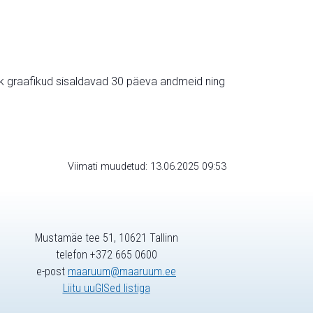
ik graafikud sisaldavad 30 päeva andmeid ning
Viimati muudetud: 13.06.2025 09:53
Mustamäe tee 51, 10621 Tallinn
telefon +372 665 0600
e-post
maaruum@maaruum.ee
Liitu uuGISed listiga