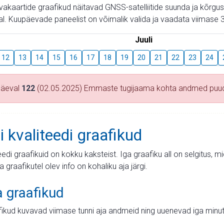
aevakaartide graafikud näitavad GNSS-satelliitide suunda ja kõr
l. Kuupäevade paneelist on võimalik valida ja vaadata viimase 3
Juuli
12
13
14
15
16
17
18
19
20
21
22
23
24
päeval
122
(02.05.2025) Emmaste tugijaama kohta andmed puu
i kvaliteedi graafikud
teedi graafikuid on kokku kaksteist. Iga graafiku all on selgitus, 
ja graafikutel olev info on kohaliku aja järgi.
a graafikud
fikud kuvavad viimase tunni aja andmeid ning uuenevad iga minut