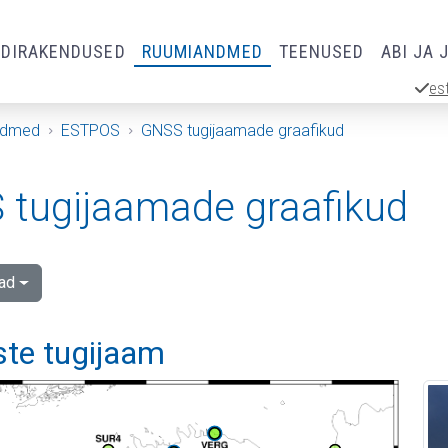
RDIRAKENDUSED
RUUMIANDMED
TEENUSED
ABI JA 
es
ndmed
ESTPOS
GNSS tugijaamade graafikud
tugijaamade graafikud
ad
e tugijaam