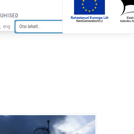
JUHISED
t
eng
Otsi