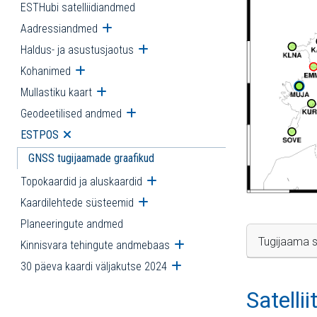
ESTHubi satelliidiandmed
Aadressiandmed
Ava alammenüü
Haldus- ja asustusjaotus
Ava alammenüü
Kohanimed
Ava alammenüü
Mullastiku kaart
Ava alammenüü
Geodeetilised andmed
Ava alammenüü
ESTPOS
Ava alammenüü
GNSS tugijaamade graafikud
Topokaardid ja aluskaardid
Ava alammenüü
Kaardilehtede süsteemid
Ava alammenüü
Planeeringute andmed
Tugijaama s
Kinnisvara tehingute andmebaas
Ava alammenüü
30 päeva kaardi väljakutse 2024
Ava alammenüü
Satelli