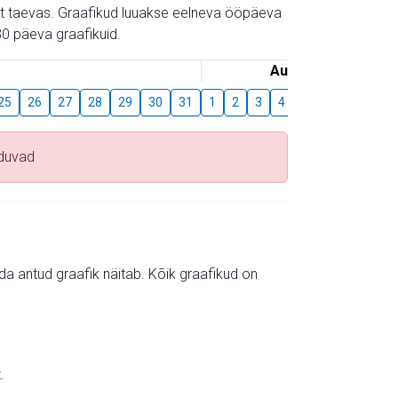
gust taevas. Graafikud luuakse eelneva ööpäeva
0 päeva graafikuid.
August
25
26
27
28
29
30
31
1
2
3
4
5
6
7
8
duvad
mida antud graafik näitab. Kõik graafikud on
.