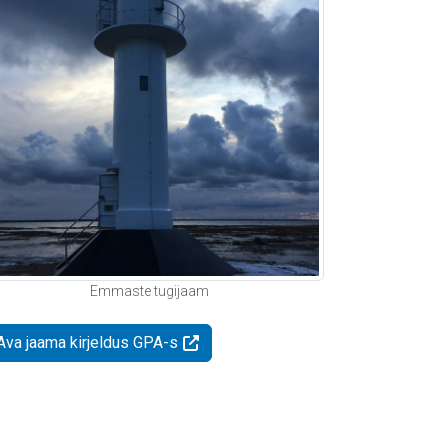
Emmaste tugijaam
Ava jaama kirjeldus GPA-s