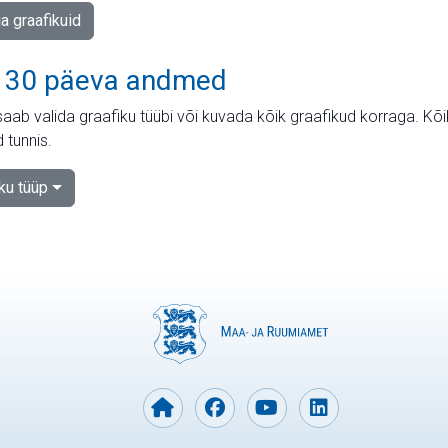
ja graafikuid
 30 päeva andmed
aab valida graafiku tüübi või kuvada kõik graafikud korraga. Kõ
 tunnis.
iku tüüp