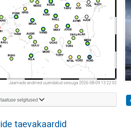
Jaamade andmed uuendatud seisuga 2026-08-09 13:22:02
taatuse selgitused
itide taevakaardid