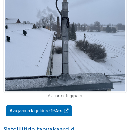
Avinurme tugijaam
Ava jaama kirjeldus GPA-s
Satelliitide taevakaardid