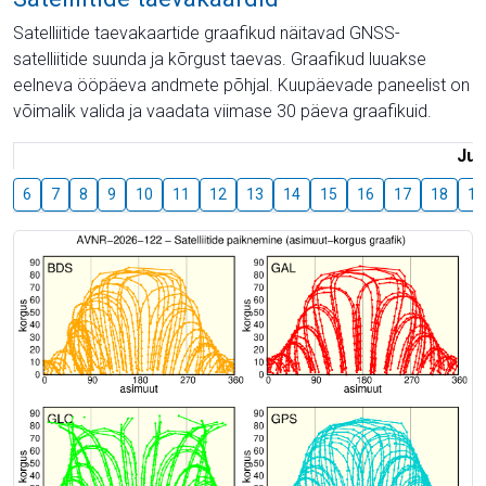
Satelliitide taevakaartide graafikud näitavad GNSS-
satelliitide suunda ja kõrgust taevas. Graafikud luuakse
eelneva ööpäeva andmete põhjal. Kuupäevade paneelist on
võimalik valida ja vaadata viimase 30 päeva graafikuid.
Juu
6
7
8
9
10
11
12
13
14
15
16
17
18
19