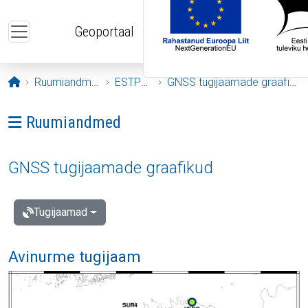
Liigu edasi põhisisu juurde
Geoportaal
Avaleht
Ruumiandmed
ESTPOS
GNSS tugijaamade graafikud
Ava menüü: Ruumiandmed
Ruumiandmed
GNSS tugijaamade graafikud
Tugijaamad
Avinurme tugijaam