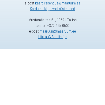
e-post
kaardirakendus@maaruum.ee
Korduma kippuvad küsimused
Mustamäe tee 51, 10621 Tallinn
telefon +372 665 0600
e-post
maaruum@maaruum.ee
Liitu uuGISed listiga