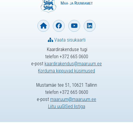
Vaata sisukaarti
Kaardirakenduse tugi
telefon +372 665 0600
e-post
kaardirakendus@maaruum.ee
Korduma kippuvad küsimused
Mustamäe tee 51, 10621 Tallinn
telefon +372 665 0600
e-post
maaruum@maaruum.ee
Liitu uuGISed listiga