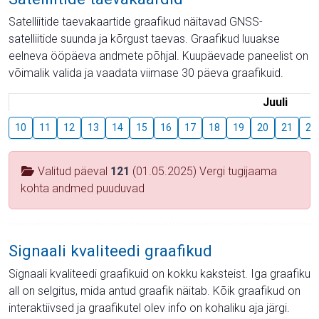
Satelliitide taevakaartide graafikud näitavad GNSS-
satelliitide suunda ja kõrgust taevas. Graafikud luuakse
eelneva ööpäeva andmete põhjal. Kuupäevade paneelist on
võimalik valida ja vaadata viimase 30 päeva graafikuid.
Juuli
10
11
12
13
14
15
16
17
18
19
20
21
22
Valitud päeval
121
(01.05.2025) Vergi tugijaama
kohta andmed puuduvad
Signaali kvaliteedi graafikud
Signaali kvaliteedi graafikuid on kokku kaksteist. Iga graafiku
all on selgitus, mida antud graafik näitab. Kõik graafikud on
interaktiivsed ja graafikutel olev info on kohaliku aja järgi.