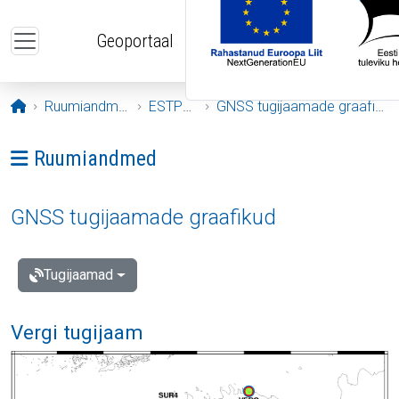
Liigu edasi põhisisu juurde
Geoportaal
Avaleht
Ruumiandmed
ESTPOS
GNSS tugijaamade graafikud
Ava menüü: Ruumiandmed
Ruumiandmed
GNSS tugijaamade graafikud
Tugijaamad
Vergi tugijaam