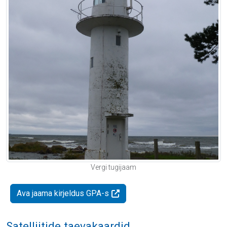
Vergi tugijaam
Ava jaama kirjeldus GPA-s
Satelliitide taevakaardid