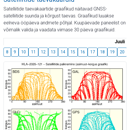
Satelliitide taevakaartide graafikud näitavad GNSS-
satelliitide suunda ja kõrgust taevas. Graafikud luuakse
eelneva ööpäeva andmete põhjal. Kuupäevade paneelist on
võimalik valida ja vaadata viimase 30 päeva graafikuid.
Juuli
8
9
10
11
12
13
14
15
16
17
18
19
20