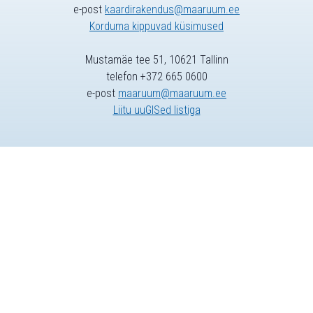
e-post
kaardirakendus@maaruum.ee
Korduma kippuvad küsimused
Mustamäe tee 51, 10621 Tallinn
telefon +372 665 0600
e-post
maaruum@maaruum.ee
Liitu uuGISed listiga