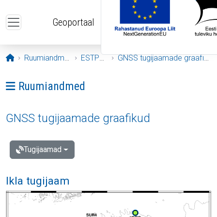
Liigu edasi põhisisu juurde
Geoportaal
Avaleht
Ruumiandmed
ESTPOS
GNSS tugijaamade graafikud
Ava menüü: Ruumiandmed
Ruumiandmed
GNSS tugijaamade graafikud
Tugijaamad
Ikla tugijaam