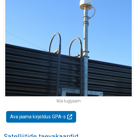
Ikla tugijaam
Ava jaama kirjeldus GPA-s
Satelliitide taevakaardid