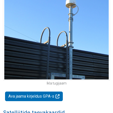
Ikla tugijaam
Ava jaama kirjeldus GPA-s
Satelliitide taevakaardid