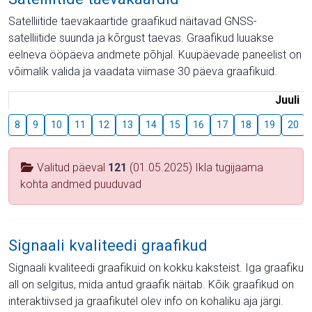
Satelliitide taevakaartide graafikud näitavad GNSS-
satelliitide suunda ja kõrgust taevas. Graafikud luuakse
eelneva ööpäeva andmete põhjal. Kuupäevade paneelist on
võimalik valida ja vaadata viimase 30 päeva graafikuid.
Juuli
8
9
10
11
12
13
14
15
16
17
18
19
20
Valitud päeval
121
(01.05.2025) Ikla tugijaama
kohta andmed puuduvad
Signaali kvaliteedi graafikud
Signaali kvaliteedi graafikuid on kokku kaksteist. Iga graafiku
all on selgitus, mida antud graafik näitab. Kõik graafikud on
interaktiivsed ja graafikutel olev info on kohaliku aja järgi.