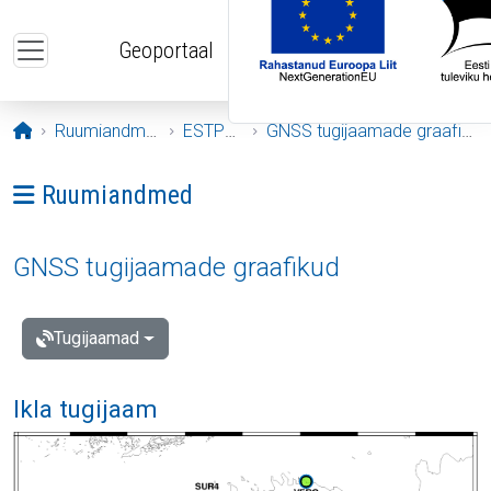
Liigu edasi põhisisu juurde
Geoportaal
Avaleht
Ruumiandmed
ESTPOS
GNSS tugijaamade graafikud
Ava menüü: Ruumiandmed
Ruumiandmed
GNSS tugijaamade graafikud
Tugijaamad
Ikla tugijaam