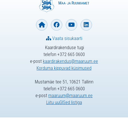
Vaata sisukaarti
Kaardirakenduse tugi
telefon +372 665 0600
e-post
kaardirakendus@maaruum.ee
Korduma kippuvad küsimused
Mustamäe tee 51, 10621 Tallinn
telefon +372 665 0600
e-post
maaruum@maaruum.ee
Liitu uuGISed listiga