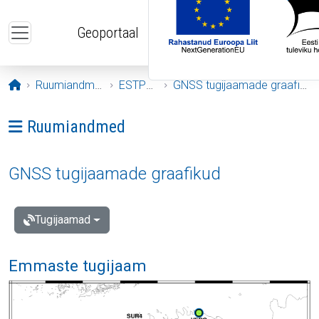
Liigu edasi põhisisu juurde
Geoportaal
Avaleht
Ruumiandmed
ESTPOS
GNSS tugijaamade graafikud
Ava menüü: Ruumiandmed
Ruumiandmed
GNSS tugijaamade graafikud
Tugijaamad
Emmaste tugijaam