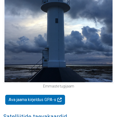
Emmaste tugijaam
Ava jaama kirjeldus GPA-s
Satelliitide taevakaardid