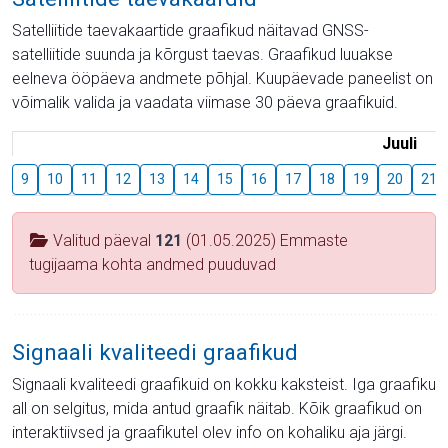
Satelliitide taevakaartide graafikud näitavad GNSS-
satelliitide suunda ja kõrgust taevas. Graafikud luuakse
eelneva ööpäeva andmete põhjal. Kuupäevade paneelist on
võimalik valida ja vaadata viimase 30 päeva graafikuid.
Juuli
9
10
11
12
13
14
15
16
17
18
19
20
21
Valitud päeval
121
(01.05.2025) Emmaste
tugijaama kohta andmed puuduvad
Signaali kvaliteedi graafikud
Signaali kvaliteedi graafikuid on kokku kaksteist. Iga graafiku
all on selgitus, mida antud graafik näitab. Kõik graafikud on
interaktiivsed ja graafikutel olev info on kohaliku aja järgi.