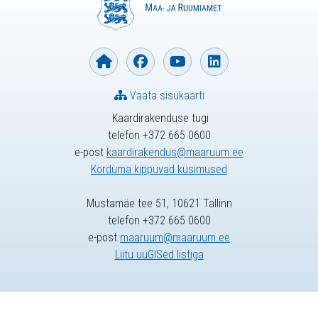
Vaata sisukaarti
Kaardirakenduse tugi
telefon +372 665 0600
e-post
kaardirakendus@maaruum.ee
Korduma kippuvad küsimused
Mustamäe tee 51, 10621 Tallinn
telefon +372 665 0600
e-post
maaruum@maaruum.ee
Liitu uuGISed listiga