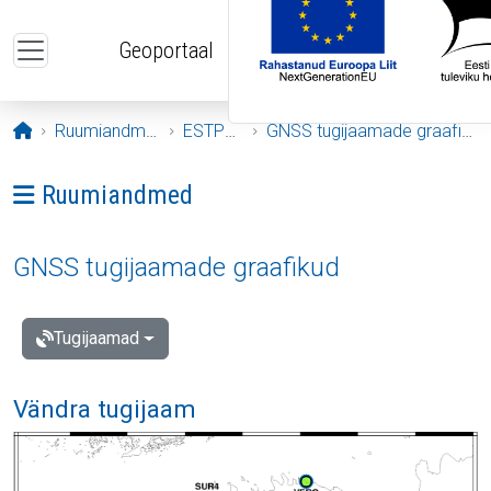
Liigu edasi põhisisu juurde
Geoportaal
Avaleht
Ruumiandmed
ESTPOS
GNSS tugijaamade graafikud
Ava menüü: Ruumiandmed
Ruumiandmed
GNSS tugijaamade graafikud
Tugijaamad
Vändra tugijaam