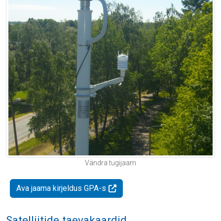
Vändra tugijaam
Ava jaama kirjeldus GPA-s
Satelliitide taevakaardid