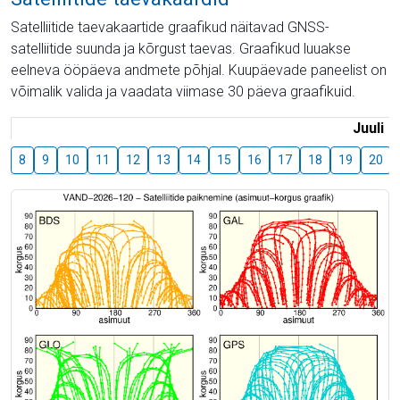
Satelliitide taevakaartide graafikud näitavad GNSS-
satelliitide suunda ja kõrgust taevas. Graafikud luuakse
eelneva ööpäeva andmete põhjal. Kuupäevade paneelist on
võimalik valida ja vaadata viimase 30 päeva graafikuid.
Juuli
8
9
10
11
12
13
14
15
16
17
18
19
20