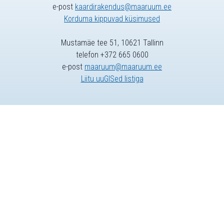
e-post
kaardirakendus@maaruum.ee
Korduma kippuvad küsimused
Mustamäe tee 51, 10621 Tallinn
telefon +372 665 0600
e-post
maaruum@maaruum.ee
Liitu uuGISed listiga