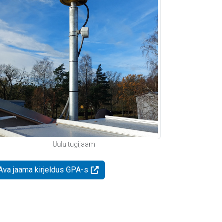
Uulu tugijaam
Ava jaama kirjeldus GPA-s