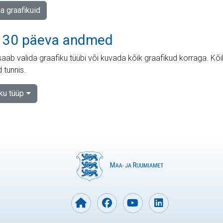
ja graafikuid
 30 päeva andmed
aab valida graafiku tüübi või kuvada kõik graafikud korraga. Kõ
 tunnis.
iku tüüp