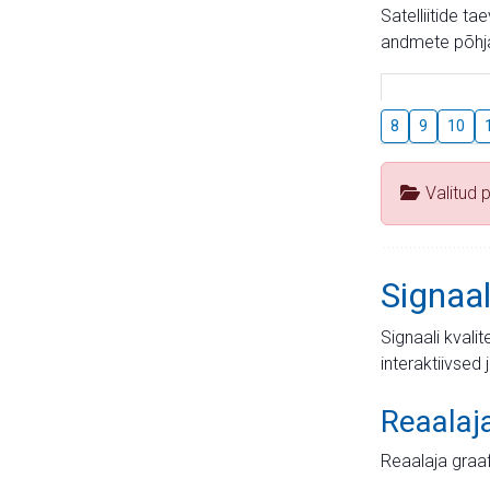
Satelliitide t
andmete põhja
8
9
10
Valitud 
Signaal
Signaali kvali
interaktiivsed 
Reaalaj
Reaalaja graa