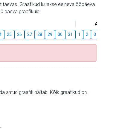
gust taevas. Graafikud luuakse eelneva ööpäeva
0 päeva graafikuid.
August
4
25
26
27
28
29
30
31
1
2
3
4
5
6
7
mida antud graafik näitab. Kõik graafikud on
.