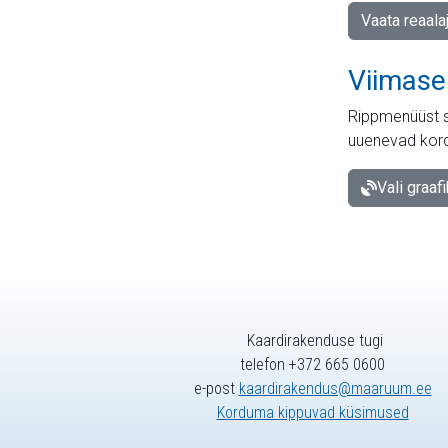
Vaata reaala
Viimase
Rippmenüüst s
uuenevad kord
Vali graaf
Kaardirakenduse tugi
telefon +372 665 0600
e-post
kaardirakendus@maaruum.ee
Korduma kippuvad küsimused