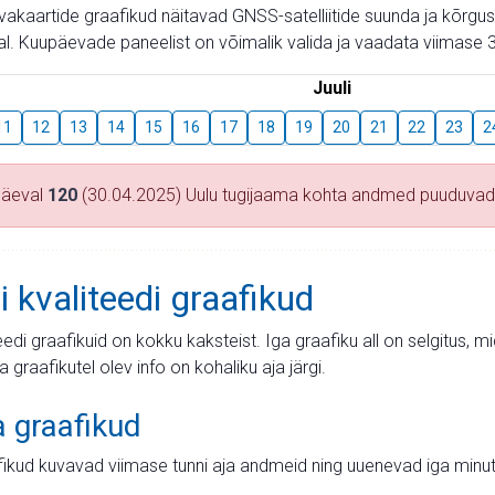
aevakaartide graafikud näitavad GNSS-satelliitide suunda ja kõr
l. Kuupäevade paneelist on võimalik valida ja vaadata viimase 3
Juuli
11
12
13
14
15
16
17
18
19
20
21
22
23
2
päeval
120
(30.04.2025) Uulu tugijaama kohta andmed puuduvad
i kvaliteedi graafikud
teedi graafikuid on kokku kaksteist. Iga graafiku all on selgitus, 
ja graafikutel olev info on kohaliku aja järgi.
a graafikud
fikud kuvavad viimase tunni aja andmeid ning uuenevad iga minut