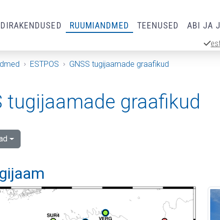
RDIRAKENDUSED
RUUMIANDMED
TEENUSED
ABI JA 
es
ndmed
ESTPOS
GNSS tugijaamade graafikud
tugijaamade graafikud
ad
ugijaam