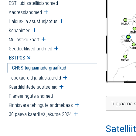
ESTHubi satelliidiandmed
Aadressiandmed
Ava alammenüü
Haldus- ja asustusjaotus
Ava alammenüü
Kohanimed
Ava alammenüü
Mullastiku kaart
Ava alammenüü
Geodeetilised andmed
Ava alammenüü
ESTPOS
Ava alammenüü
GNSS tugijaamade graafikud
Topokaardid ja aluskaardid
Ava alammenüü
Kaardilehtede süsteemid
Ava alammenüü
Planeeringute andmed
Tugijaama s
Kinnisvara tehingute andmebaas
Ava alammenüü
30 päeva kaardi väljakutse 2024
Ava alammenüü
Satelli