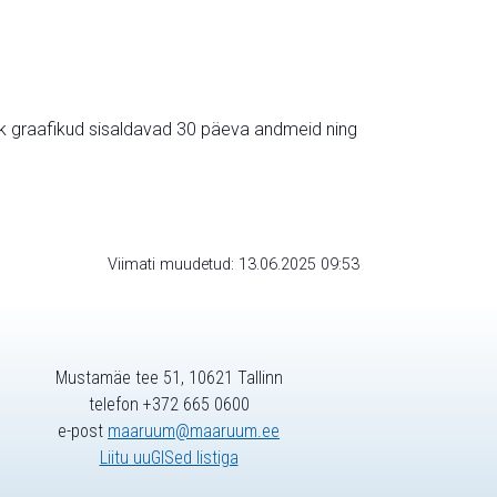
ik graafikud sisaldavad 30 päeva andmeid ning
Viimati muudetud: 13.06.2025 09:53
Mustamäe tee 51, 10621 Tallinn
telefon +372 665 0600
e-post
maaruum@maaruum.ee
Liitu uuGISed listiga