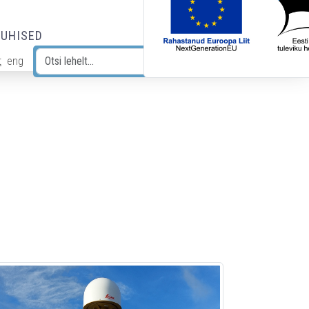
JUHISED
t
eng
Otsi