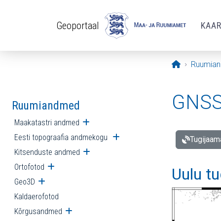
Liigu edasi põhisisu juurde
Geoportaal
KAA
Avaleht
Ruumia
GNSS 
Ruumiandmed
Maakatastri andmed
Ava alammenüü
Eesti topograafia andmekogu
Ava alammenüü
Tugijaam
Kitsenduste andmed
Ava alammenüü
Ortofotod
Ava alammenüü
Uulu t
Geo3D
Ava alammenüü
Kaldaerofotod
Kõrgusandmed
Ava alammenüü