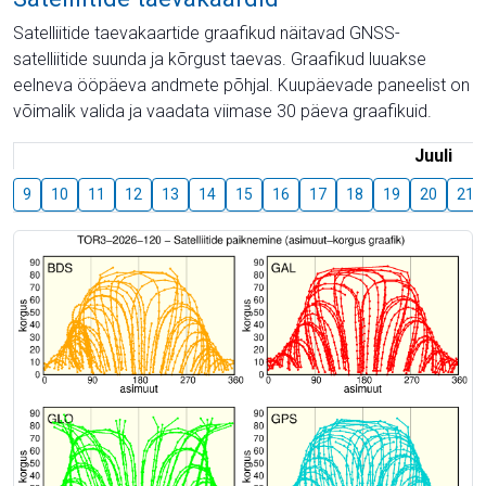
Satelliitide taevakaartide graafikud näitavad GNSS-
satelliitide suunda ja kõrgust taevas. Graafikud luuakse
eelneva ööpäeva andmete põhjal. Kuupäevade paneelist on
võimalik valida ja vaadata viimase 30 päeva graafikuid.
Juuli
9
10
11
12
13
14
15
16
17
18
19
20
21