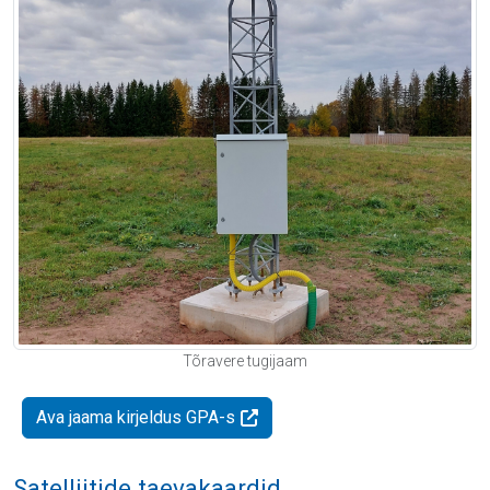
Tõravere tugijaam
Ava jaama kirjeldus GPA-s
Satelliitide taevakaardid