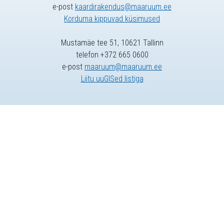
e-post
kaardirakendus@maaruum.ee
Korduma kippuvad küsimused
Mustamäe tee 51, 10621 Tallinn
telefon +372 665 0600
e-post
maaruum@maaruum.ee
Liitu uuGISed listiga