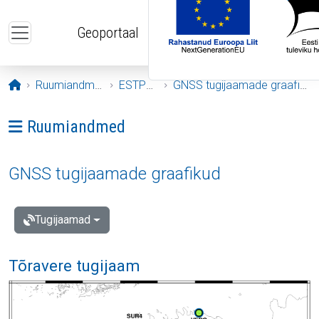
Liigu edasi põhisisu juurde
Geoportaal
Avaleht
Ruumiandmed
ESTPOS
GNSS tugijaamade graafikud
Ava menüü: Ruumiandmed
Ruumiandmed
GNSS tugijaamade graafikud
Tugijaamad
Tõravere tugijaam