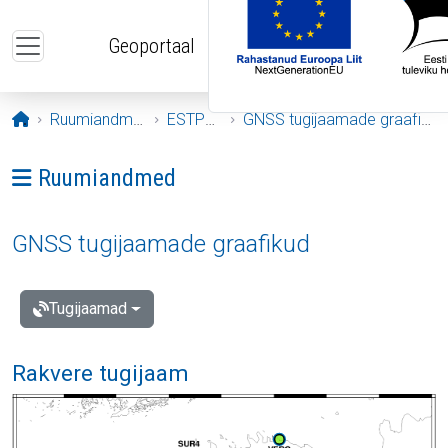
Liigu edasi põhisisu juurde
Geoportaal
Avaleht
Ruumiandmed
ESTPOS
GNSS tugijaamade graafikud
Ava menüü: Ruumiandmed
Ruumiandmed
GNSS tugijaamade graafikud
Tugijaamad
Rakvere tugijaam