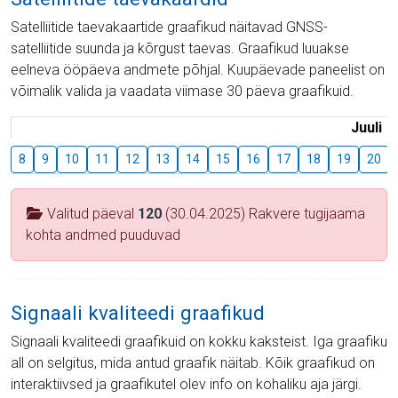
Satelliitide taevakaartide graafikud näitavad GNSS-
satelliitide suunda ja kõrgust taevas. Graafikud luuakse
eelneva ööpäeva andmete põhjal. Kuupäevade paneelist on
võimalik valida ja vaadata viimase 30 päeva graafikuid.
Juuli
8
9
10
11
12
13
14
15
16
17
18
19
20
Valitud päeval
120
(30.04.2025) Rakvere tugijaama
kohta andmed puuduvad
Signaali kvaliteedi graafikud
Signaali kvaliteedi graafikuid on kokku kaksteist. Iga graafiku
all on selgitus, mida antud graafik näitab. Kõik graafikud on
interaktiivsed ja graafikutel olev info on kohaliku aja järgi.