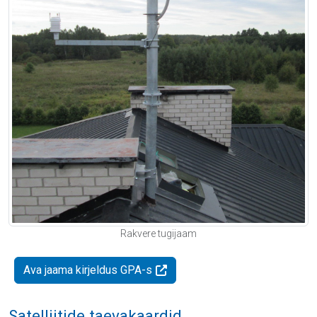
Rakvere tugijaam
Ava jaama kirjeldus GPA-s
Satelliitide taevakaardid