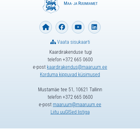
Vaata sisukaarti
Kaardirakenduse tugi
telefon +372 665 0600
e-post
kaardirakendus@maaruum.ee
Korduma kippuvad küsimused
Mustamäe tee 51, 10621 Tallinn
telefon +372 665 0600
e-post
maaruum@maaruum.ee
Liitu uuGISed listiga