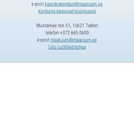
e-post
kaardirakendus@maaruum.ee
Korduma kippuvad küsimused
Mustamäe tee 51, 10621 Tallinn
telefon +372 665 0600
e-post
maaruum@maaruum.ee
Liitu uuGISed listiga