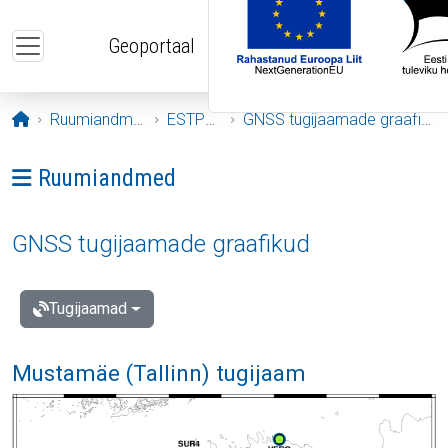
Liigu edasi põhisisu juurde
Geoportaal
Avaleht
Ruumiandmed
ESTPOS
GNSS tugijaamade graafikud
Ava menüü: Ruumiandmed
Ruumiandmed
GNSS tugijaamade graafikud
Tugijaamad
Mustamäe (Tallinn) tugijaam