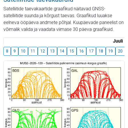
Satelliitide taevakaartide graafikud näitavad GNSS-
satelliitide suunda ja kõrgust taevas. Graafikud luuakse
eelneva ööpäeva andmete põhjal. Kuupäevade paneelist on
võimalik valida ja vaadata viimase 30 päeva graafikuid.
Juuli
8
9
10
11
12
13
14
15
16
17
18
19
20