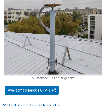
Mustamäe (Tallinn) tugijaam
Ava jaama kirjeldus GPA-s
Satelliitide taevakaardid