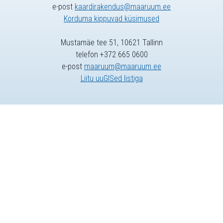
e-post
kaardirakendus@maaruum.ee
Korduma kippuvad küsimused
Mustamäe tee 51, 10621 Tallinn
telefon +372 665 0600
e-post
maaruum@maaruum.ee
Liitu uuGISed listiga