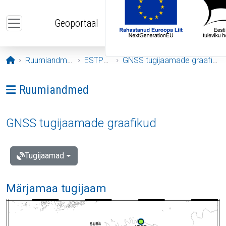
Liigu edasi põhisisu juurde
Geoportaal
Avaleht
Ruumiandmed
ESTPOS
GNSS tugijaamade graafikud
Ava menüü: Ruumiandmed
Ruumiandmed
GNSS tugijaamade graafikud
Tugijaamad
Märjamaa tugijaam