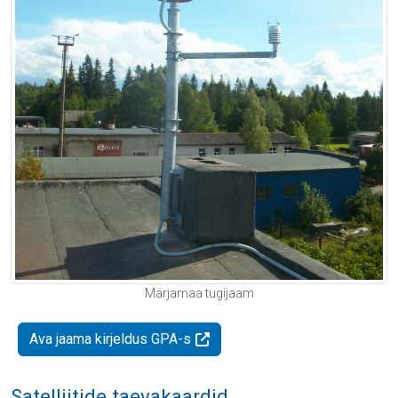
Märjamaa tugijaam
Ava jaama kirjeldus GPA-s
Satelliitide taevakaardid