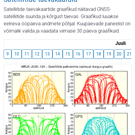
Satelliitide taevakaartide graafikud näitavad GNSS-
satelliitide suunda ja kõrgust taevas. Graafikud luuakse
eelneva ööpäeva andmete põhjal. Kuupäevade paneelist on
võimalik valida ja vaadata viimase 30 päeva graafikuid.
Juuli
9
10
11
12
13
14
15
16
17
18
19
20
21