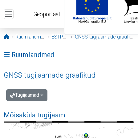
Liigu edasi põhisisu juurde
Geoportaal
Avaleht
Ruumiandmed
ESTPOS
GNSS tugijaamade graafikud
Ava menüü: Ruumiandmed
Ruumiandmed
GNSS tugijaamade graafikud
Tugijaamad
Mõisaküla tugijaam