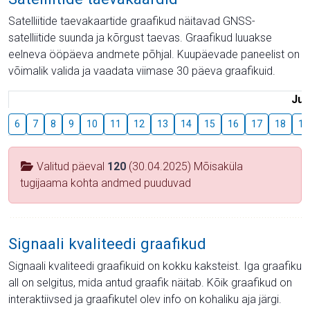
Satelliitide taevakaartide graafikud näitavad GNSS-
satelliitide suunda ja kõrgust taevas. Graafikud luuakse
eelneva ööpäeva andmete põhjal. Kuupäevade paneelist on
võimalik valida ja vaadata viimase 30 päeva graafikuid.
Juu
6
7
8
9
10
11
12
13
14
15
16
17
18
19
Valitud päeval
120
(30.04.2025) Mõisaküla
tugijaama kohta andmed puuduvad
Signaali kvaliteedi graafikud
Signaali kvaliteedi graafikuid on kokku kaksteist. Iga graafiku
all on selgitus, mida antud graafik näitab. Kõik graafikud on
interaktiivsed ja graafikutel olev info on kohaliku aja järgi.