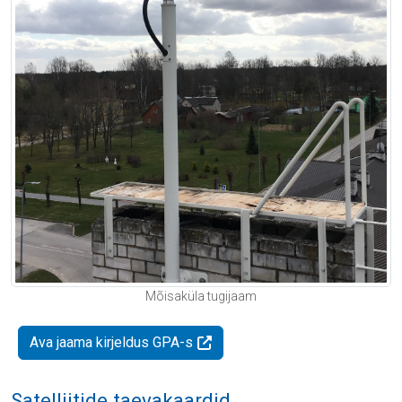
Mõisaküla tugijaam
Ava jaama kirjeldus GPA-s
Satelliitide taevakaardid