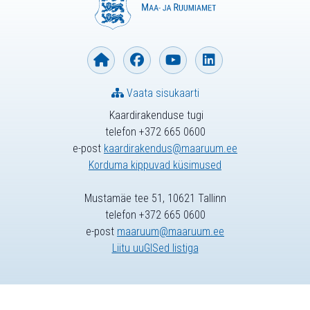
Vaata sisukaarti
Kaardirakenduse tugi
telefon +372 665 0600
e-post
kaardirakendus@maaruum.ee
Korduma kippuvad küsimused
Mustamäe tee 51, 10621 Tallinn
telefon +372 665 0600
e-post
maaruum@maaruum.ee
Liitu uuGISed listiga