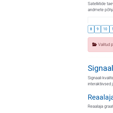
Satelliitide t
andmete põhja
8
9
10
Valitud 
Signaal
Signaali kvali
interaktiivsed 
Reaalaj
Reaalaja graa