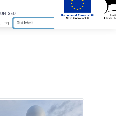
JUHISED
t
eng
Otsi