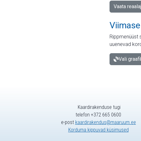
Vaata reaala
Viimase
Rippmenüüst s
uuenevad kord
Vali graaf
Kaardirakenduse tugi
telefon +372 665 0600
e-post
kaardirakendus@maaruum.ee
Korduma kippuvad küsimused