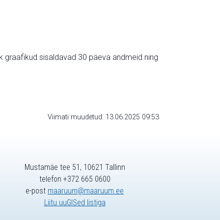
ik graafikud sisaldavad 30 päeva andmeid ning
Viimati muudetud: 13.06.2025 09:53
Mustamäe tee 51, 10621 Tallinn
telefon +372 665 0600
e-post
maaruum@maaruum.ee
Liitu uuGISed listiga