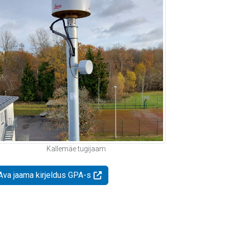
Kallemäe tugijaam
Ava jaama kirjeldus GPA-s