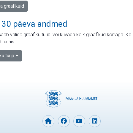
ja graafikuid
 30 päeva andmed
aab valida graafiku tüübi või kuvada kõik graafikud korraga. Kõ
 tunnis.
iku tüüp