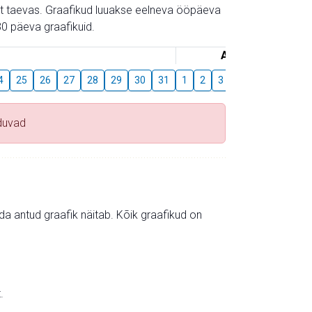
gust taevas. Graafikud luuakse eelneva ööpäeva
0 päeva graafikuid.
August
4
25
26
27
28
29
30
31
1
2
3
4
5
6
7
duvad
mida antud graafik näitab. Kõik graafikud on
.