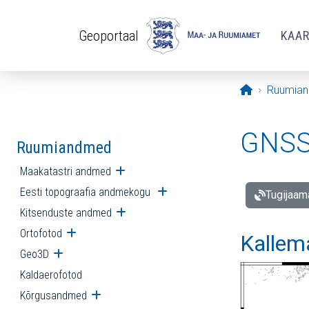
Liigu edasi põhisisu juurde
Geoportaal
KAA
Avaleht
Ruumia
GNSS 
Ruumiandmed
Maakatastri andmed
Ava alammenüü
Eesti topograafia andmekogu
Ava alammenüü
Tugijaam
Kitsenduste andmed
Ava alammenüü
Ortofotod
Ava alammenüü
Kallem
Geo3D
Ava alammenüü
Kaldaerofotod
Kõrgusandmed
Ava alammenüü