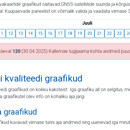
aevakaartide graafikud näitavad GNSS-satelliitide suunda ja kõr
l. Kuupäevade paneelist on võimalik valida ja vaadata viimase 3
Juuli
11
12
13
14
15
16
17
18
19
20
21
22
23
2
päeval
120
(30.04.2025) Kallemäe tugijaama kohta andmed puu
i kvaliteedi graafikud
teedi graafikuid on kokku kaksteist. Iga graafiku all on selgitus, 
ja graafikutel olev info on kohaliku aja järgi.
a graafikud
fikud kuvavad viimase tunni aja andmeid ning uuenevad iga minut