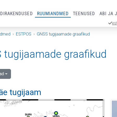
RDIRAKENDUSED
RUUMIANDMED
TEENUSED
ABI JA 
es
ndmed
ESTPOS
GNSS tugijaamade graafikud
tugijaamade graafikud
ad
äe tugijaam