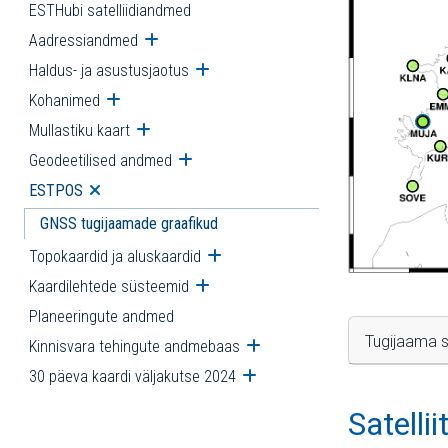
ESTHubi satelliidiandmed
Aadressiandmed
Ava alammenüü
Haldus- ja asustusjaotus
Ava alammenüü
Kohanimed
Ava alammenüü
Mullastiku kaart
Ava alammenüü
Geodeetilised andmed
Ava alammenüü
ESTPOS
Ava alammenüü
GNSS tugijaamade graafikud
Topokaardid ja aluskaardid
Ava alammenüü
Kaardilehtede süsteemid
Ava alammenüü
Planeeringute andmed
Tugijaama s
Kinnisvara tehingute andmebaas
Ava alammenüü
30 päeva kaardi väljakutse 2024
Ava alammenüü
Satelli