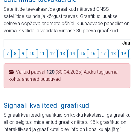
Satelliitide taevakaartide graafikud näitavad GNSS-
satelliitide suunda ja kõrgust taevas. Graafikud luuakse
eelneva ööpäeva andmete põhjal. Kuupäevade paneelist on
võimalik valida ja vaadata viimase 30 päeva graafikuid.
Juuli
7
8
9
10
11
12
13
14
15
16
17
18
19
2
Valitud päeval
120
(30.04.2025) Audru tugijaama
kohta andmed puuduvad
Signaali kvaliteedi graafikud
Signaali kvaliteedi graafikuid on kokku kaksteist. Iga graafiku
all on selgitus, mida antud graafik näitab. Kõik graafikud on
interaktiivsed ja graafikutel olev info on kohaliku aja järgi.