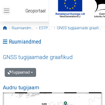
Liigu edasi põhisisu juurde
Geoportaal
Avaleht
Ruumiandmed
ESTPOS
GNSS tugijaamade graafikud
Ava menüü: Ruumiandmed
Ruumiandmed
GNSS tugijaamade graafikud
Tugijaamad
Audru tugijaam