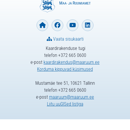
Vaata sisukaarti
Kaardirakenduse tugi
telefon +372 665 0600
e-post
kaardirakendus@maaruum.ee
Korduma kippuvad küsimused
Mustamäe tee 51, 10621 Tallinn
telefon +372 665 0600
e-post
maaruum@maaruum.ee
Liitu uuGISed listiga