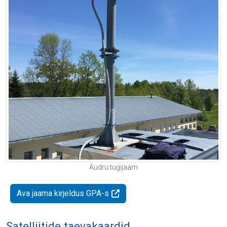
Audru tugijaam
Ava jaama kirjeldus GPA-s
Satelliitide taevakaardid