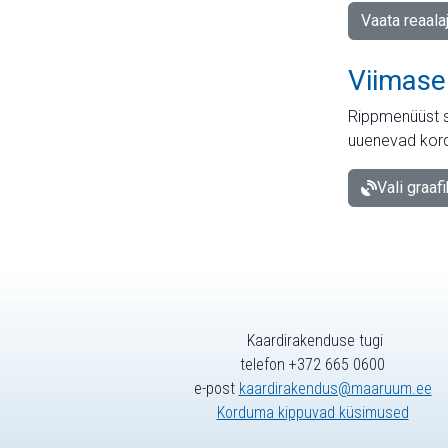
Vaata reaala
Viimase
Rippmenüüst s
uuenevad kord
Vali graaf
Kaardirakenduse tugi
telefon +372 665 0600
e-post
kaardirakendus@maaruum.ee
Korduma kippuvad küsimused