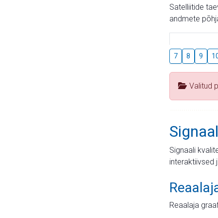
Satelliitide t
andmete põhja
7
8
9
1
Valitud 
Signaal
Signaali kvali
interaktiivsed 
Reaalaj
Reaalaja graa