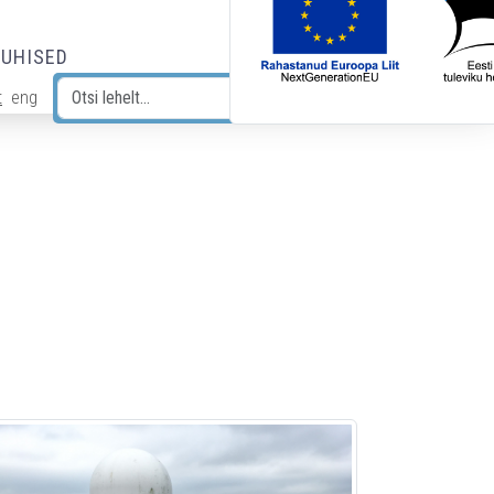
JUHISED
t
eng
Otsi