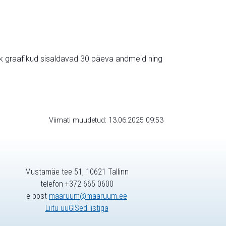
ik graafikud sisaldavad 30 päeva andmeid ning
Viimati muudetud: 13.06.2025 09:53
Mustamäe tee 51, 10621 Tallinn
telefon +372 665 0600
e-post
maaruum@maaruum.ee
Liitu uuGISed listiga