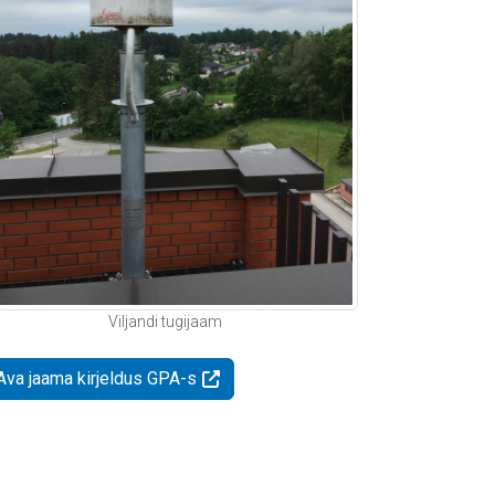
Viljandi tugijaam
Ava jaama kirjeldus GPA-s