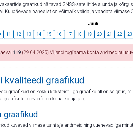
aevakaartide graafikud näitavad GNSS-satelliitide suunda ja kõr
l. Kuupäevade paneelist on võimalik valida ja vaadata viimase 3
Juuli
0
11
12
13
14
15
16
17
18
19
20
21
22
23
päeval
119
(29.04.2025) Viljandi tugijaama kohta andmed puudu
i kvaliteedi graafikud
teedi graafikuid on kokku kaksteist. Iga graafiku all on selgitus, 
ja graafikutel olev info on kohaliku aja järgi.
a graafikud
fikud kuvavad viimase tunni aja andmeid ning uuenevad iga minut