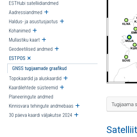
ESTHubi satelliidiandmed
Aadressiandmed
Ava alammenüü
Haldus- ja asustusjaotus
Ava alammenüü
Kohanimed
Ava alammenüü
Mullastiku kaart
Ava alammenüü
Geodeetilised andmed
Ava alammenüü
ESTPOS
Ava alammenüü
GNSS tugijaamade graafikud
Topokaardid ja aluskaardid
Ava alammenüü
Kaardilehtede süsteemid
Ava alammenüü
Planeeringute andmed
Tugijaama s
Kinnisvara tehingute andmebaas
Ava alammenüü
30 päeva kaardi väljakutse 2024
Ava alammenüü
Satelli