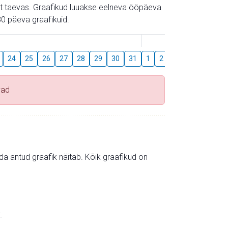
gust taevas. Graafikud luuakse eelneva ööpäeva
0 päeva graafikuid.
August
24
25
26
27
28
29
30
31
1
2
3
4
5
6
vad
mida antud graafik näitab. Kõik graafikud on
.