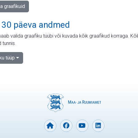
ja graafikuid
 30 päeva andmed
aab valida graafiku tüübi või kuvada kõik graafikud korraga. Kõ
 tunnis.
iku tüüp