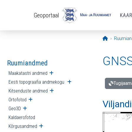
Liigu edasi põhisisu juurde
Geoportaal
KAA
Avaleht
Ruumia
GNSS 
Ruumiandmed
Maakatastri andmed
Ava alammenüü
Eesti topograafia andmekogu
Ava alammenüü
Tugijaam
Kitsenduste andmed
Ava alammenüü
Ortofotod
Ava alammenüü
Viljand
Geo3D
Ava alammenüü
Kaldaerofotod
Kõrgusandmed
Ava alammenüü