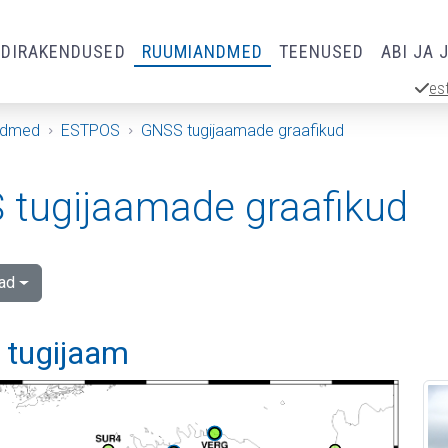
RDIRAKENDUSED
RUUMIANDMED
TEENUSED
ABI JA 
es
ndmed
ESTPOS
GNSS tugijaamade graafikud
tugijaamade graafikud
ad
i tugijaam