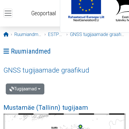
Liigu edasi põhisisu juurde
Geoportaal
Avaleht
Ruumiandmed
ESTPOS
GNSS tugijaamade graafikud
Ava menüü: Ruumiandmed
Ruumiandmed
GNSS tugijaamade graafikud
Tugijaamad
Mustamäe (Tallinn) tugijaam