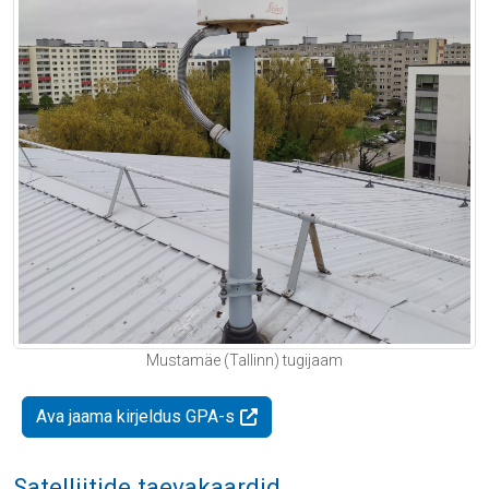
Mustamäe (Tallinn) tugijaam
Ava jaama kirjeldus GPA-s
Satelliitide taevakaardid