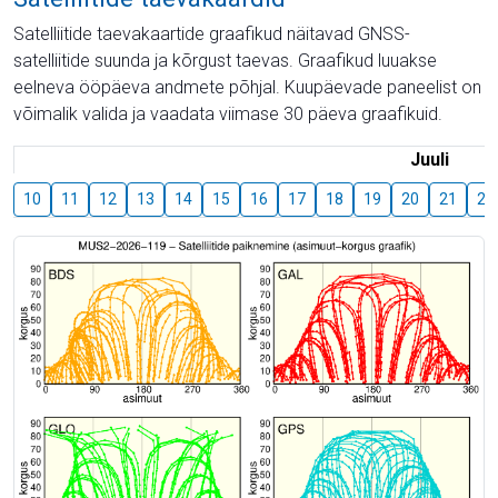
Satelliitide taevakaartide graafikud näitavad GNSS-
satelliitide suunda ja kõrgust taevas. Graafikud luuakse
eelneva ööpäeva andmete põhjal. Kuupäevade paneelist on
võimalik valida ja vaadata viimase 30 päeva graafikuid.
Juuli
10
11
12
13
14
15
16
17
18
19
20
21
22