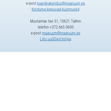
e-post
kaardirakendus@maaruum.ee
Korduma kippuvad küsimused
Mustamäe tee 51, 10621 Tallinn
telefon +372 665 0600
e-post
maaruum@maaruum.ee
Liitu uuGISed listiga