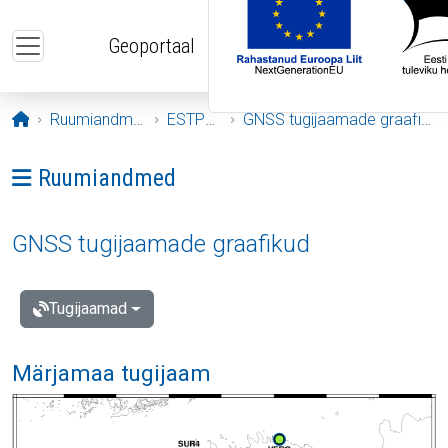
Liigu edasi põhisisu juurde
Geoportaal
Avaleht
Ruumiandmed
ESTPOS
GNSS tugijaamade graafikud
Ava menüü: Ruumiandmed
Ruumiandmed
GNSS tugijaamade graafikud
Tugijaamad
Märjamaa tugijaam