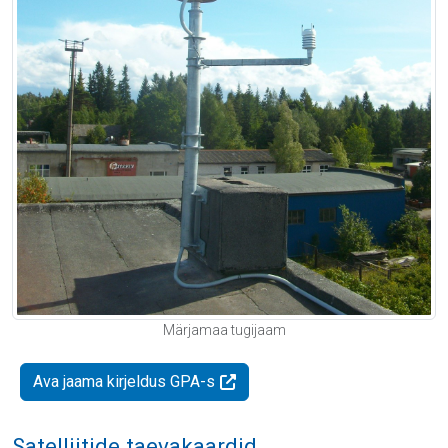
Märjamaa tugijaam
Ava jaama kirjeldus GPA-s
Satelliitide taevakaardid