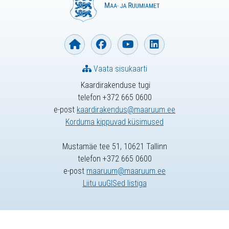
Vaata sisukaarti
Kaardirakenduse tugi
telefon +372 665 0600
e-post
kaardirakendus@maaruum.ee
Korduma kippuvad küsimused
Mustamäe tee 51, 10621 Tallinn
telefon +372 665 0600
e-post
maaruum@maaruum.ee
Liitu uuGISed listiga