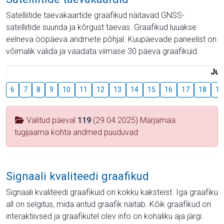
Satelliitide taevakaartide graafikud näitavad GNSS-
satelliitide suunda ja kõrgust taevas. Graafikud luuakse
eelneva ööpäeva andmete põhjal. Kuupäevade paneelist on
võimalik valida ja vaadata viimase 30 päeva graafikuid.
Juu
6
7
8
9
10
11
12
13
14
15
16
17
18
19
Valitud päeval
119
(29.04.2025) Märjamaa
tugijaama kohta andmed puuduvad
Signaali kvaliteedi graafikud
Signaali kvaliteedi graafikuid on kokku kaksteist. Iga graafiku
all on selgitus, mida antud graafik näitab. Kõik graafikud on
interaktiivsed ja graafikutel olev info on kohaliku aja järgi.