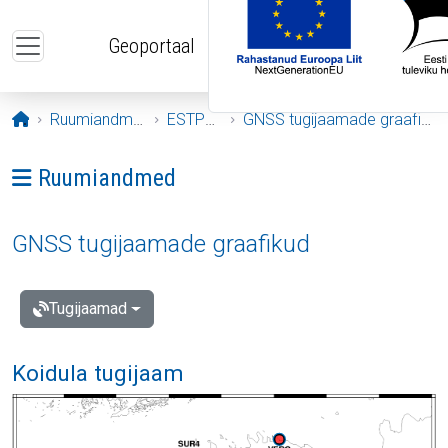
Liigu edasi põhisisu juurde
Geoportaal
Avaleht
Ruumiandmed
ESTPOS
GNSS tugijaamade graafikud
Ava menüü: Ruumiandmed
Ruumiandmed
GNSS tugijaamade graafikud
Tugijaamad
Koidula tugijaam