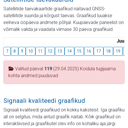
Satelliitide taevakaartide graafikud näitavad GNSS-
satelliitide suunda ja kõrgust taevas. Graafikud luuakse
eelneva ööpäeva andmete põhjal. Kuupäevade paneelist on
võimalik valida ja vaadata viimase 30 päeva graafikuid.
Juuli
7
8
9
10
11
12
13
14
15
16
17
18
19
2
Valitud päeval
119
(29.04.2025) Koidula tugijaama
kohta andmed puuduvad
Signaali kvaliteedi graafikud
Signaali kvaliteedi graafikuid on kokku kaksteist. Iga graafiku
all on selgitus, mida antud graafik näitab. Kõik graafikud on
interaktiivsed ja graafikutel olev info on kohaliku aja järgi.