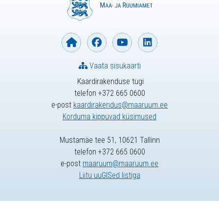
Vaata sisukaarti
Kaardirakenduse tugi
telefon +372 665 0600
e-post
kaardirakendus@maaruum.ee
Korduma kippuvad küsimused
Mustamäe tee 51, 10621 Tallinn
telefon +372 665 0600
e-post
maaruum@maaruum.ee
Liitu uuGISed listiga