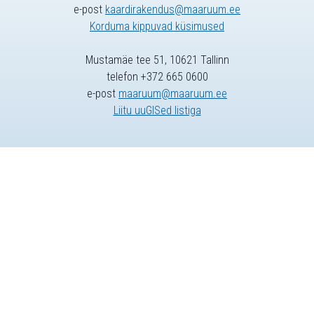
e-post
kaardirakendus@maaruum.ee
Korduma kippuvad küsimused
Mustamäe tee 51, 10621 Tallinn
telefon +372 665 0600
e-post
maaruum@maaruum.ee
Liitu uuGISed listiga