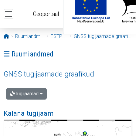
Liigu edasi põhisisu juurde
Geoportaal
Avaleht
Ruumiandmed
ESTPOS
GNSS tugijaamade graafikud
Ava menüü: Ruumiandmed
Ruumiandmed
GNSS tugijaamade graafikud
Tugijaamad
Kalana tugijaam