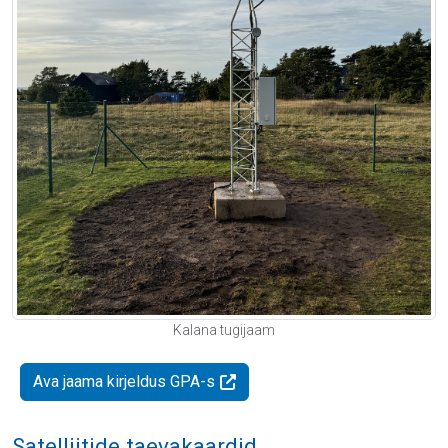
Kalana tugijaam
Ava jaama kirjeldus GPA-s
Satelliitide taevakaardid