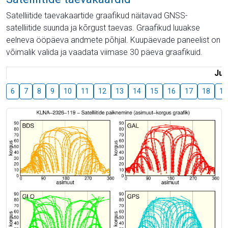
Satelliitide taevakaartide graafikud näitavad GNSS-
satelliitide suunda ja kõrgust taevas. Graafikud luuakse
eelneva ööpäeva andmete põhjal. Kuupäevade paneelist on
võimalik valida ja vaadata viimase 30 päeva graafikuid.
Juu
6
7
8
9
10
11
12
13
14
15
16
17
18
19