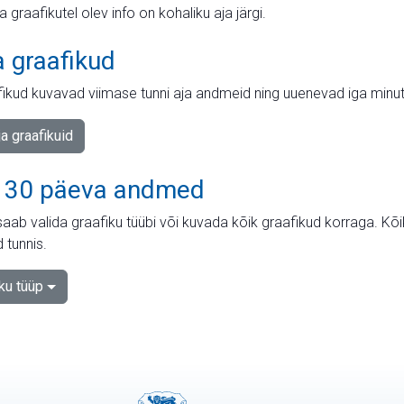
ja graafikutel olev info on kohaliku aja järgi.
a graafikud
fikud kuvavad viimase tunni aja andmeid ning uuenevad iga minut
ja graafikuid
 30 päeva andmed
aab valida graafiku tüübi või kuvada kõik graafikud korraga. Kõ
 tunnis.
iku tüüp