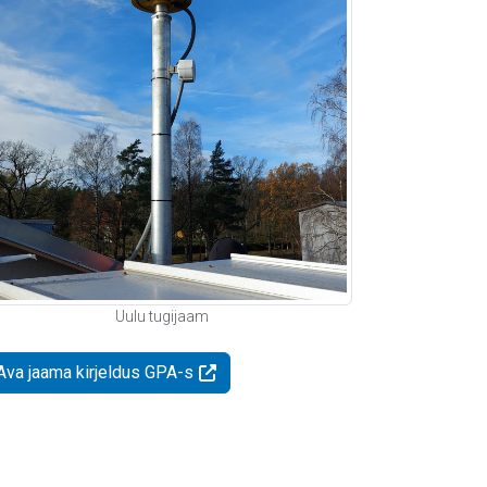
Uulu tugijaam
Ava jaama kirjeldus GPA-s