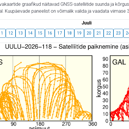
aevakaartide graafikud näitavad GNSS-satelliitide suunda ja kõr
l. Kuupäevade paneelist on võimalik valida ja vaadata viimase 3
Juuli
11
12
13
14
15
16
17
18
19
20
21
22
23
2