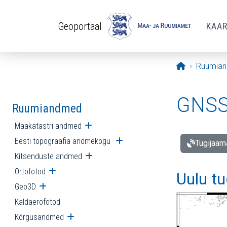
Liigu edasi põhisisu juurde
Geoportaal
KAA
Avaleht
Ruumia
GNSS 
Ruumiandmed
Maakatastri andmed
Ava alammenüü
Eesti topograafia andmekogu
Ava alammenüü
Tugijaam
Kitsenduste andmed
Ava alammenüü
Ortofotod
Ava alammenüü
Uulu t
Geo3D
Ava alammenüü
Kaldaerofotod
Kõrgusandmed
Ava alammenüü