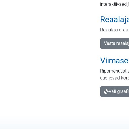
interaktiivsed 
Reaalaj
Reaalaja graa
Vaata reaala
Viimase
Rippmenüüst s
uuenevad kord
Vali graaf