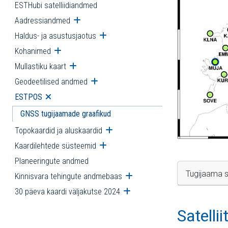
ESTHubi satelliidiandmed
Aadressiandmed
Ava alammenüü
Haldus- ja asustusjaotus
Ava alammenüü
Kohanimed
Ava alammenüü
Mullastiku kaart
Ava alammenüü
Geodeetilised andmed
Ava alammenüü
ESTPOS
Ava alammenüü
GNSS tugijaamade graafikud
Topokaardid ja aluskaardid
Ava alammenüü
Kaardilehtede süsteemid
Ava alammenüü
Planeeringute andmed
Tugijaama s
Kinnisvara tehingute andmebaas
Ava alammenüü
30 päeva kaardi väljakutse 2024
Ava alammenüü
Satelli