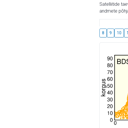
Satelliitide t
andmete põhja
8
9
10