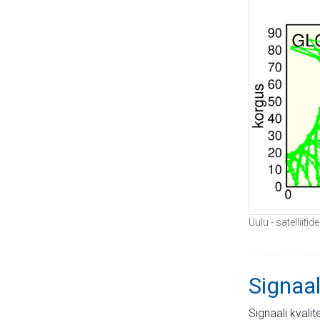
Uulu - satelliit
Signaal
Signaali kvali