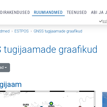
RDIRAKENDUSED
RUUMIANDMED
TEENUSED
ABI JA 
es
ndmed
ESTPOS
GNSS tugijaamade graafikud
tugijaamade graafikud
ad
ugijaam