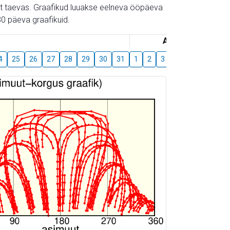
gust taevas. Graafikud luuakse eelneva ööpäeva
0 päeva graafikuid.
August
4
25
26
27
28
29
30
31
1
2
3
4
5
6
7