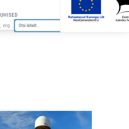
JUHISED
t
eng
Otsi