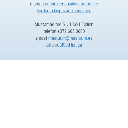
e-post
kaardirakendus@maaruum.ee
Korduma kippuvad küsimused
Mustamäe tee 51, 10621 Tallinn
telefon +372 665 0600
e-post
maaruum@maaruum.ee
Liitu uuGISed listiga