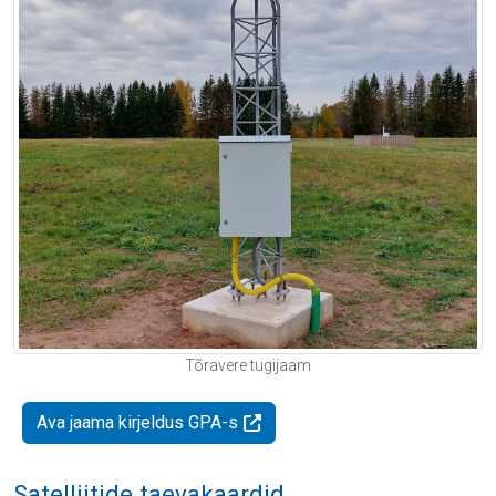
Tõravere tugijaam
Ava jaama kirjeldus GPA-s
Satelliitide taevakaardid