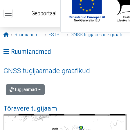
Liigu edasi põhisisu juurde
Geoportaal
Avaleht
Ruumiandmed
ESTPOS
GNSS tugijaamade graafikud
Ava menüü: Ruumiandmed
Ruumiandmed
GNSS tugijaamade graafikud
Tugijaamad
Tõravere tugijaam