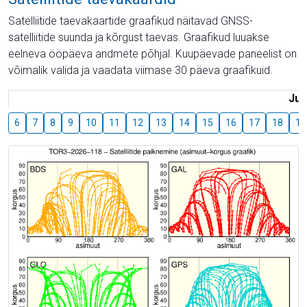
Satelliitide taevakaartide graafikud näitavad GNSS-
satelliitide suunda ja kõrgust taevas. Graafikud luuakse
eelneva ööpäeva andmete põhjal. Kuupäevade paneelist on
võimalik valida ja vaadata viimase 30 päeva graafikuid.
Juu
6
7
8
9
10
11
12
13
14
15
16
17
18
19