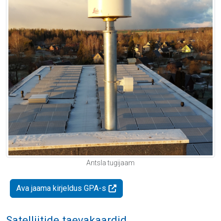
Antsla tugijaam
Ava jaama kirjeldus GPA-s
Satelliitide taevakaardid