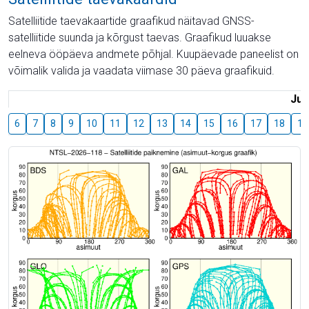
Satelliitide taevakaartide graafikud näitavad GNSS-
satelliitide suunda ja kõrgust taevas. Graafikud luuakse
eelneva ööpäeva andmete põhjal. Kuupäevade paneelist on
võimalik valida ja vaadata viimase 30 päeva graafikuid.
Juu
6
7
8
9
10
11
12
13
14
15
16
17
18
19