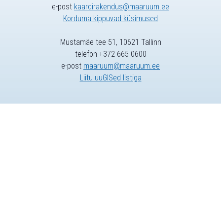
e-post
kaardirakendus@maaruum.ee
Korduma kippuvad küsimused
Mustamäe tee 51, 10621 Tallinn
telefon +372 665 0600
e-post
maaruum@maaruum.ee
Liitu uuGISed listiga