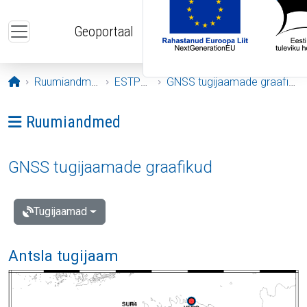
Liigu edasi põhisisu juurde
Geoportaal
Avaleht
Ruumiandmed
ESTPOS
GNSS tugijaamade graafikud
Ava menüü: Ruumiandmed
Ruumiandmed
GNSS tugijaamade graafikud
Tugijaamad
Antsla tugijaam