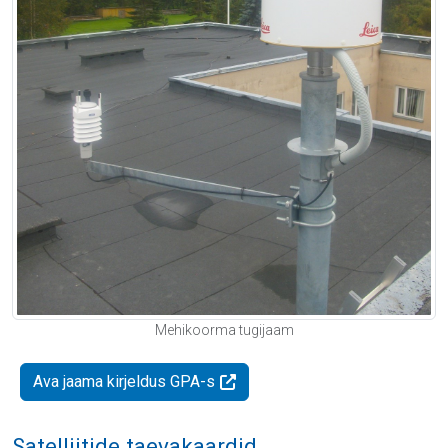
Mehikoorma tugijaam
Ava jaama kirjeldus GPA-s
Satelliitide taevakaardid