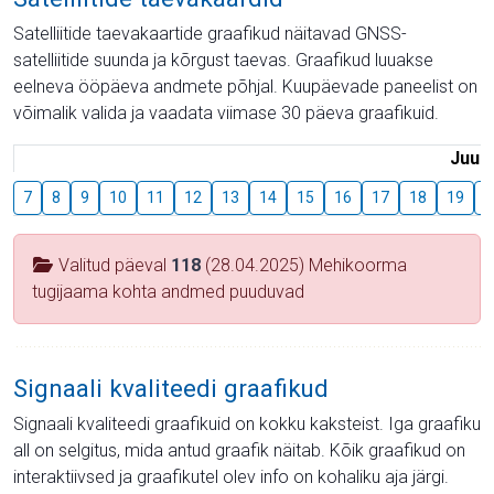
Satelliitide taevakaartide graafikud näitavad GNSS-
satelliitide suunda ja kõrgust taevas. Graafikud luuakse
eelneva ööpäeva andmete põhjal. Kuupäevade paneelist on
võimalik valida ja vaadata viimase 30 päeva graafikuid.
Juuli
7
8
9
10
11
12
13
14
15
16
17
18
19
2
Valitud päeval
118
(28.04.2025) Mehikoorma
tugijaama kohta andmed puuduvad
Signaali kvaliteedi graafikud
Signaali kvaliteedi graafikuid on kokku kaksteist. Iga graafiku
all on selgitus, mida antud graafik näitab. Kõik graafikud on
interaktiivsed ja graafikutel olev info on kohaliku aja järgi.