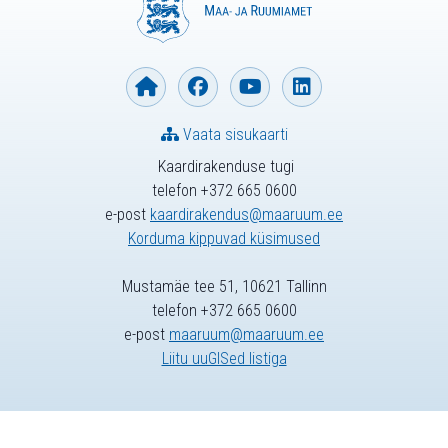
Vaata sisukaarti
Kaardirakenduse tugi
telefon +372 665 0600
e-post
kaardirakendus@maaruum.ee
Korduma kippuvad küsimused
Mustamäe tee 51, 10621 Tallinn
telefon +372 665 0600
e-post
maaruum@maaruum.ee
Liitu uuGISed listiga