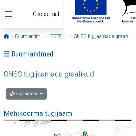
Liigu edasi põhisisu juurde
Geoportaal
Avaleht
Ruumiandmed
ESTPOS
GNSS tugijaamade graafikud
Ava menüü: Ruumiandmed
Ruumiandmed
GNSS tugijaamade graafikud
Tugijaamad
Mehikoorma tugijaam