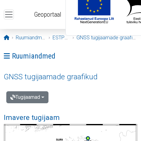
Liigu edasi põhisisu juurde
Geoportaal
Avaleht
Ruumiandmed
ESTPOS
GNSS tugijaamade graafikud
Ava menüü: Ruumiandmed
Ruumiandmed
GNSS tugijaamade graafikud
Tugijaamad
Imavere tugijaam