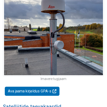
Imavere tugijaam
Ava jaama kirjeldus GPA-s
Satelliitide taevakaardid