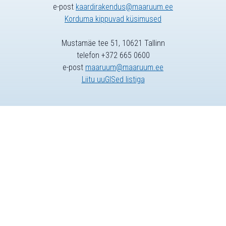
e-post
kaardirakendus@maaruum.ee
Korduma kippuvad küsimused
Mustamäe tee 51, 10621 Tallinn
telefon +372 665 0600
e-post
maaruum@maaruum.ee
Liitu uuGISed listiga