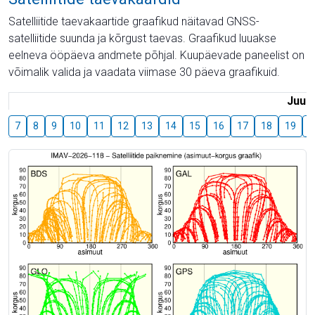
Satelliitide taevakaartide graafikud näitavad GNSS-
satelliitide suunda ja kõrgust taevas. Graafikud luuakse
eelneva ööpäeva andmete põhjal. Kuupäevade paneelist on
võimalik valida ja vaadata viimase 30 päeva graafikuid.
Juuli
7
8
9
10
11
12
13
14
15
16
17
18
19
2