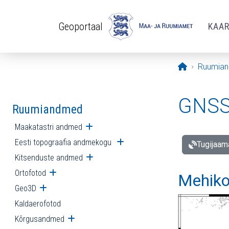
Liigu edasi põhisisu juurde
Geoportaal
KAA
Avaleht
Ruumia
GNSS 
Ruumiandmed
Maakatastri andmed
Ava alammenüü
Eesti topograafia andmekogu
Ava alammenüü
Tugijaam
Kitsenduste andmed
Ava alammenüü
Ortofotod
Ava alammenüü
Mehiko
Geo3D
Ava alammenüü
Kaldaerofotod
Kõrgusandmed
Ava alammenüü