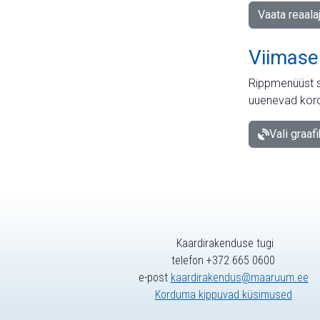
Vaata reaala
Viimase
Rippmenüüst s
uuenevad kord
Vali graaf
Kaardirakenduse tugi
telefon +372 665 0600
e-post
kaardirakendus@maaruum.ee
Korduma kippuvad küsimused