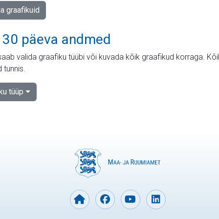
ja graafikuid
 30 päeva andmed
aab valida graafiku tüübi või kuvada kõik graafikud korraga. Kõ
 tunnis.
iku tüüp