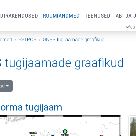
RDIRAKENDUSED
RUUMIANDMED
TEENUSED
ABI JA 
es
ndmed
ESTPOS
GNSS tugijaamade graafikud
tugijaamade graafikud
ad
orma tugijaam