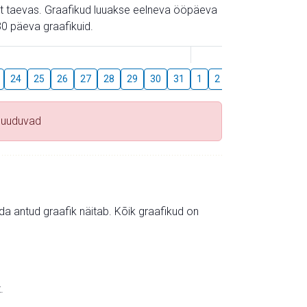
gust taevas. Graafikud luuakse eelneva ööpäeva
0 päeva graafikuid.
August
24
25
26
27
28
29
30
31
1
2
3
4
5
6
puuduvad
mida antud graafik näitab. Kõik graafikud on
.