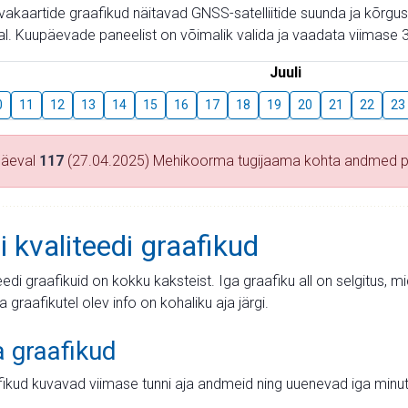
aevakaartide graafikud näitavad GNSS-satelliitide suunda ja kõr
l. Kuupäevade paneelist on võimalik valida ja vaadata viimase 3
Juuli
0
11
12
13
14
15
16
17
18
19
20
21
22
23
päeval
117
(27.04.2025) Mehikoorma tugijaama kohta andmed 
i kvaliteedi graafikud
teedi graafikuid on kokku kaksteist. Iga graafiku all on selgitus, 
ja graafikutel olev info on kohaliku aja järgi.
a graafikud
fikud kuvavad viimase tunni aja andmeid ning uuenevad iga minut