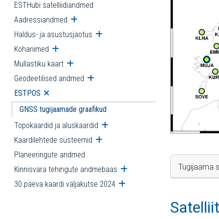
ESTHubi satelliidiandmed
Aadressiandmed
Ava alammenüü
Haldus- ja asustusjaotus
Ava alammenüü
Kohanimed
Ava alammenüü
Mullastiku kaart
Ava alammenüü
Geodeetilised andmed
Ava alammenüü
ESTPOS
Ava alammenüü
GNSS tugijaamade graafikud
Topokaardid ja aluskaardid
Ava alammenüü
Kaardilehtede süsteemid
Ava alammenüü
Planeeringute andmed
Tugijaama s
Kinnisvara tehingute andmebaas
Ava alammenüü
30 päeva kaardi väljakutse 2024
Ava alammenüü
Satelli