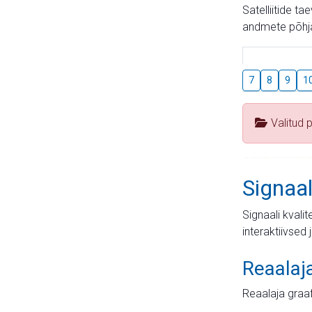
Satelliitide t
andmete põhja
7
8
9
1
Valitud 
Signaal
Signaali kvali
interaktiivsed 
Reaalaj
Reaalaja graa