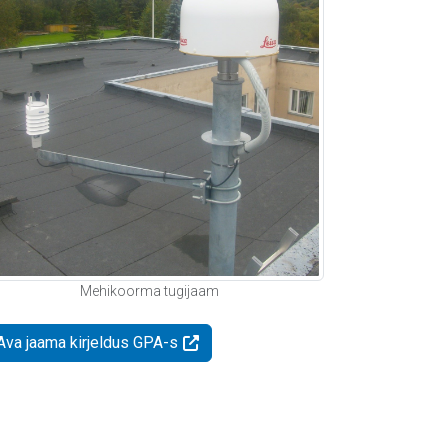
Mehikoorma tugijaam
Ava jaama kirjeldus GPA-s