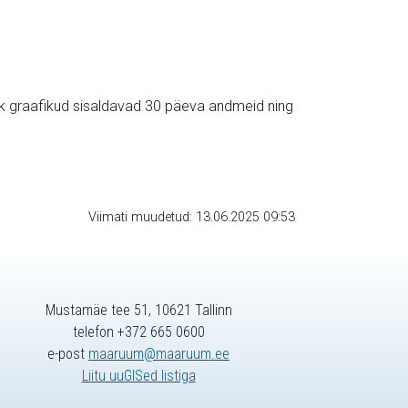
ik graafikud sisaldavad 30 päeva andmeid ning
Viimati muudetud: 13.06.2025 09:53
Mustamäe tee 51, 10621 Tallinn
telefon +372 665 0600
e-post
maaruum@maaruum.ee
Liitu uuGISed listiga