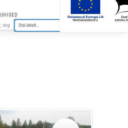
JUHISED
t
eng
Otsi