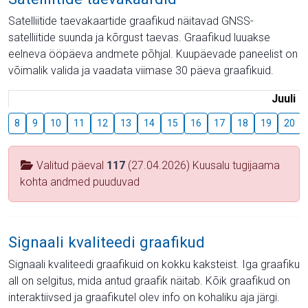
Satelliitide taevakaartide graafikud näitavad GNSS-
satelliitide suunda ja kõrgust taevas. Graafikud luuakse
eelneva ööpäeva andmete põhjal. Kuupäevade paneelist on
võimalik valida ja vaadata viimase 30 päeva graafikuid.
Juuli
8
9
10
11
12
13
14
15
16
17
18
19
20
Valitud päeval
117
(27.04.2026) Kuusalu tugijaama
kohta andmed puuduvad
Signaali kvaliteedi graafikud
Signaali kvaliteedi graafikuid on kokku kaksteist. Iga graafiku
all on selgitus, mida antud graafik näitab. Kõik graafikud on
interaktiivsed ja graafikutel olev info on kohaliku aja järgi.