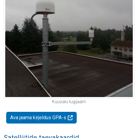
Kuusalu tugijaam
Ava jaama kirjeldus GPA-s
Satelliitide taevakaardid