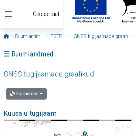
Liigu edasi põhisisu juurde
Geoportaal
Avaleht
Ruumiandmed
ESTPOS
GNSS tugijaamade graafikud
Ava menüü: Ruumiandmed
Ruumiandmed
GNSS tugijaamade graafikud
Tugijaamad
Kuusalu tugijaam