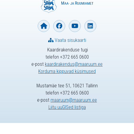
Vaata sisukaarti
Kaardirakenduse tugi
telefon +372 665 0600
e-post
kaardirakendus@maaruum.ee
Korduma kippuvad küsimused
Mustamäe tee 51, 10621 Tallinn
telefon +372 665 0600
e-post
maaruum@maaruum.ee
Liitu uuGISed listiga