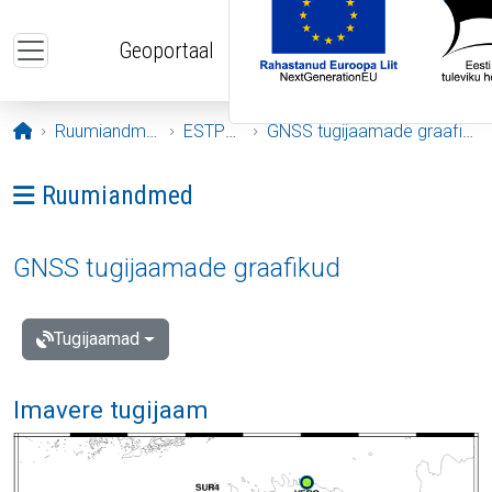
Liigu edasi põhisisu juurde
Geoportaal
Avaleht
Ruumiandmed
ESTPOS
GNSS tugijaamade graafikud
Ava menüü: Ruumiandmed
Ruumiandmed
GNSS tugijaamade graafikud
Tugijaamad
Imavere tugijaam