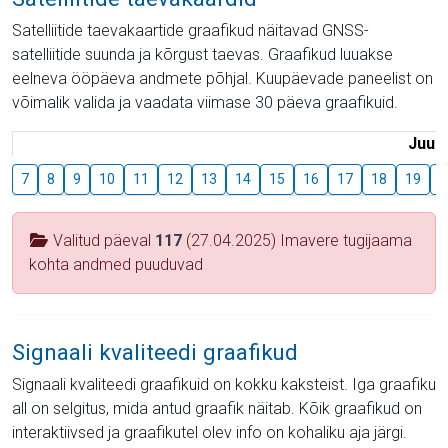
Satelliitide taevakaartide graafikud näitavad GNSS-
satelliitide suunda ja kõrgust taevas. Graafikud luuakse
eelneva ööpäeva andmete põhjal. Kuupäevade paneelist on
võimalik valida ja vaadata viimase 30 päeva graafikuid.
Juuli
7
8
9
10
11
12
13
14
15
16
17
18
19
2
Valitud päeval
117
(27.04.2025) Imavere tugijaama
kohta andmed puuduvad
Signaali kvaliteedi graafikud
Signaali kvaliteedi graafikuid on kokku kaksteist. Iga graafiku
all on selgitus, mida antud graafik näitab. Kõik graafikud on
interaktiivsed ja graafikutel olev info on kohaliku aja järgi.