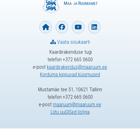
Vaata sisukaarti
Kaardirakenduse tugi
telefon +372 665 0600
e-post
kaardirakendus@maaruum.ee
Korduma kippuvad küsimused
Mustamäe tee 51, 10621 Tallinn
telefon +372 665 0600
e-post
maaruum@maaruum.ee
Liitu uuGISed listiga