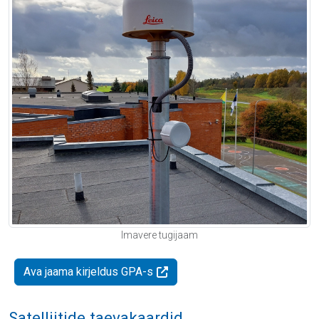
Imavere tugijaam
Ava jaama kirjeldus GPA-s
Satelliitide taevakaardid