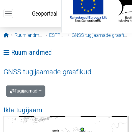
Liigu edasi põhisisu juurde
Geoportaal
Avaleht
Ruumiandmed
ESTPOS
GNSS tugijaamade graafikud
Ava menüü: Ruumiandmed
Ruumiandmed
GNSS tugijaamade graafikud
Tugijaamad
Ikla tugijaam