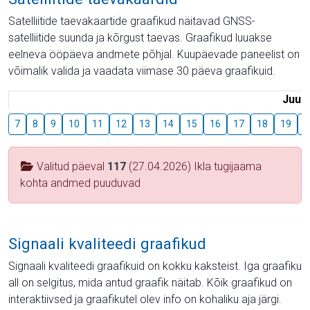
Satelliitide taevakaartide graafikud näitavad GNSS-
satelliitide suunda ja kõrgust taevas. Graafikud luuakse
eelneva ööpäeva andmete põhjal. Kuupäevade paneelist on
võimalik valida ja vaadata viimase 30 päeva graafikuid.
Juuli
7
8
9
10
11
12
13
14
15
16
17
18
19
2
Valitud päeval
117
(27.04.2026) Ikla tugijaama
kohta andmed puuduvad
Signaali kvaliteedi graafikud
Signaali kvaliteedi graafikuid on kokku kaksteist. Iga graafiku
all on selgitus, mida antud graafik näitab. Kõik graafikud on
interaktiivsed ja graafikutel olev info on kohaliku aja järgi.