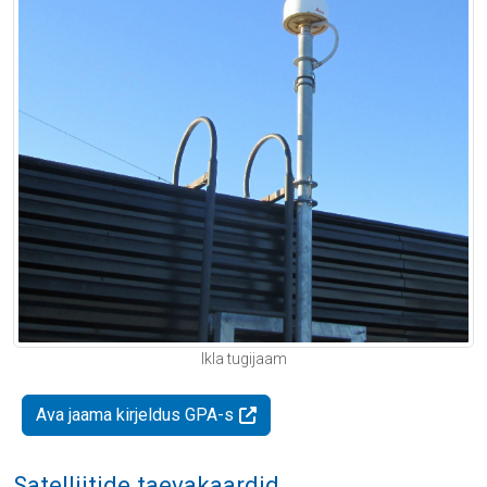
Ikla tugijaam
Ava jaama kirjeldus GPA-s
Satelliitide taevakaardid