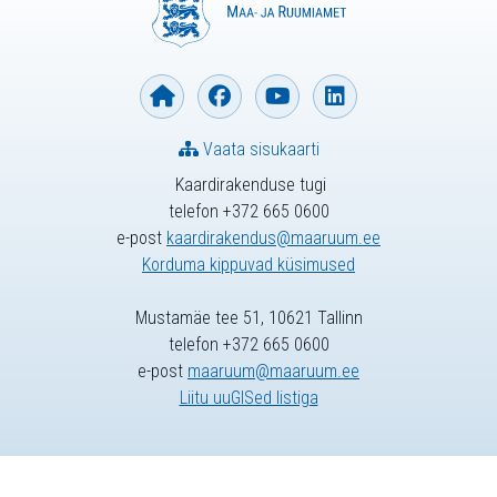
Vaata sisukaarti
Kaardirakenduse tugi
telefon +372 665 0600
e-post
kaardirakendus@maaruum.ee
Korduma kippuvad küsimused
Mustamäe tee 51, 10621 Tallinn
telefon +372 665 0600
e-post
maaruum@maaruum.ee
Liitu uuGISed listiga