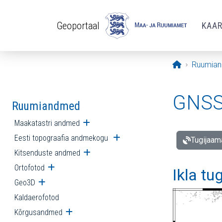
Liigu edasi põhisisu juurde
Geoportaal
KAA
Avaleht
Ruumia
GNSS 
Ruumiandmed
Maakatastri andmed
Ava alammenüü
Eesti topograafia andmekogu
Ava alammenüü
Tugijaam
Kitsenduste andmed
Ava alammenüü
Ortofotod
Ava alammenüü
Ikla tu
Geo3D
Ava alammenüü
Kaldaerofotod
Kõrgusandmed
Ava alammenüü