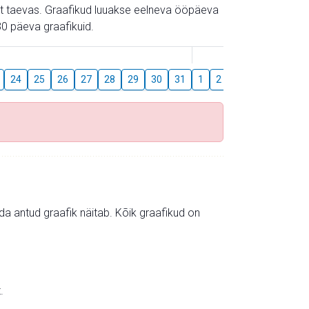
gust taevas. Graafikud luuakse eelneva ööpäeva
0 päeva graafikuid.
August
24
25
26
27
28
29
30
31
1
2
3
4
5
6
mida antud graafik näitab. Kõik graafikud on
.