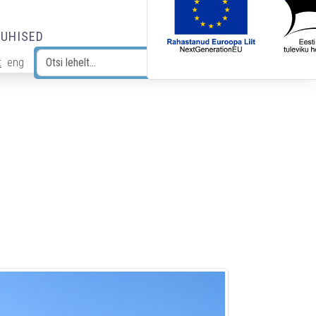
JUHISED
t
eng
Otsi