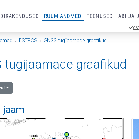
RDIRAKENDUSED
RUUMIANDMED
TEENUSED
ABI JA 
es
ndmed
ESTPOS
GNSS tugijaamade graafikud
tugijaamade graafikud
ad
gijaam