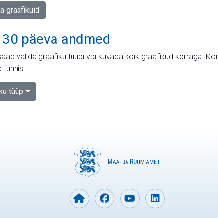
ja graafikuid
 30 päeva andmed
aab valida graafiku tüübi või kuvada kõik graafikud korraga. Kõ
 tunnis.
iku tüüp