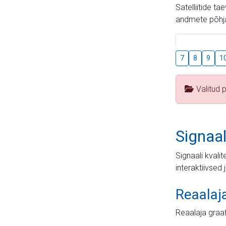
Satelliitide t
andmete põhja
7
8
9
1
Valitud 
Signaal
Signaali kvali
interaktiivsed 
Reaalaj
Reaalaja graa