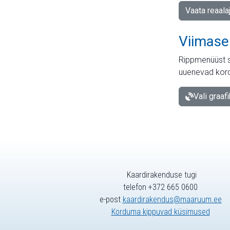
Vaata reaala
Viimase
Rippmenüüst s
uuenevad kord
Vali graaf
Kaardirakenduse tugi
telefon +372 665 0600
e-post
kaardirakendus@maaruum.ee
Korduma kippuvad küsimused