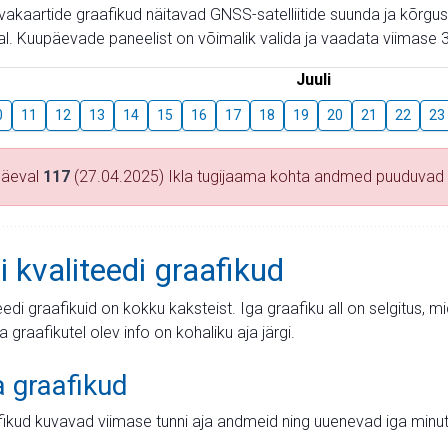
aevakaartide graafikud näitavad GNSS-satelliitide suunda ja kõr
l. Kuupäevade paneelist on võimalik valida ja vaadata viimase 3
Juuli
0
11
12
13
14
15
16
17
18
19
20
21
22
23
päeval
117
(27.04.2025) Ikla tugijaama kohta andmed puuduvad
i kvaliteedi graafikud
teedi graafikuid on kokku kaksteist. Iga graafiku all on selgitus, 
ja graafikutel olev info on kohaliku aja järgi.
a graafikud
fikud kuvavad viimase tunni aja andmeid ning uuenevad iga minut