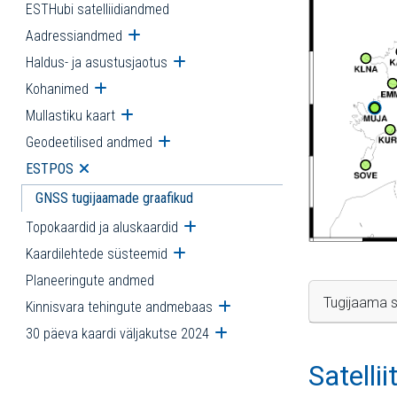
ESTHubi satelliidiandmed
Aadressiandmed
Ava alammenüü
Haldus- ja asustusjaotus
Ava alammenüü
Kohanimed
Ava alammenüü
Mullastiku kaart
Ava alammenüü
Geodeetilised andmed
Ava alammenüü
ESTPOS
Ava alammenüü
GNSS tugijaamade graafikud
Topokaardid ja aluskaardid
Ava alammenüü
Kaardilehtede süsteemid
Ava alammenüü
Planeeringute andmed
Tugijaama s
Kinnisvara tehingute andmebaas
Ava alammenüü
30 päeva kaardi väljakutse 2024
Ava alammenüü
Satelli