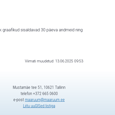
ik graafikud sisaldavad 30 päeva andmeid ning
Viimati muudetud: 13.06.2025 09:53
Mustamäe tee 51, 10621 Tallinn
telefon +372 665 0600
e-post
maaruum@maaruum.ee
Liitu uuGISed listiga