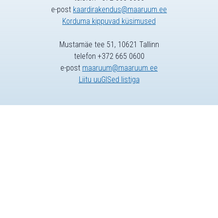
e-post
kaardirakendus@maaruum.ee
Korduma kippuvad küsimused
Mustamäe tee 51, 10621 Tallinn
telefon +372 665 0600
e-post
maaruum@maaruum.ee
Liitu uuGISed listiga