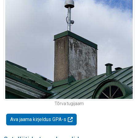
Tõrva tugijaam
Ava jaama kirjeldus GPA-s