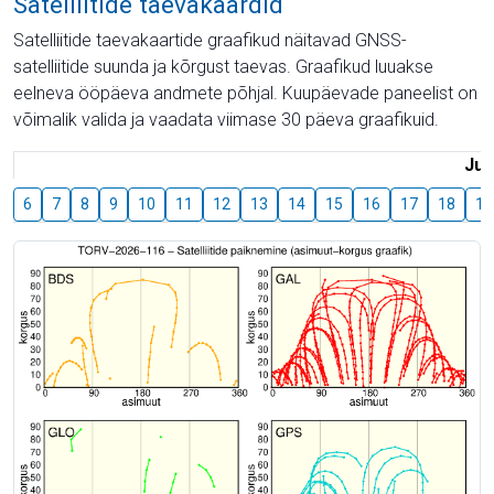
Satelliitide taevakaardid
Satelliitide taevakaartide graafikud näitavad GNSS-
satelliitide suunda ja kõrgust taevas. Graafikud luuakse
eelneva ööpäeva andmete põhjal. Kuupäevade paneelist on
võimalik valida ja vaadata viimase 30 päeva graafikuid.
Juu
6
7
8
9
10
11
12
13
14
15
16
17
18
19