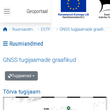
Liigu edasi põhisisu juurde
Geoportaal
Avaleht
Ruumiandmed
ESTPOS
GNSS tugijaamade graafikud
Ava menüü: Ruumiandmed
Ruumiandmed
GNSS tugijaamade graafikud
Tugijaamad
Tõrva tugijaam