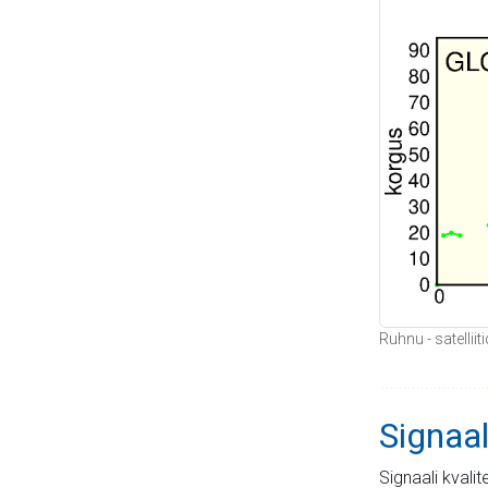
Ruhnu - satellii
Signaal
Signaali kvali