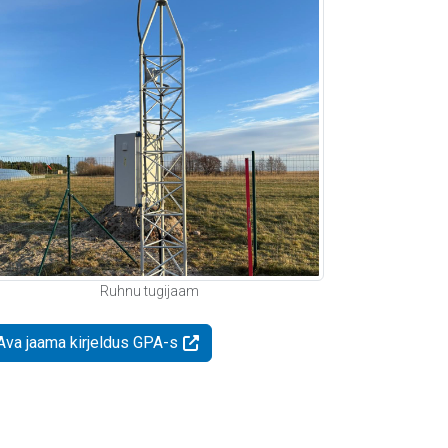
Ruhnu tugijaam
Ava jaama kirjeldus GPA-s