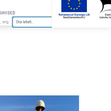
JUHISED
t
eng
Otsi