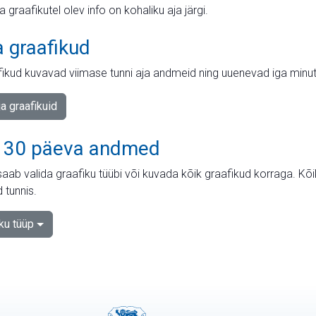
ja graafikutel olev info on kohaliku aja järgi.
a graafikud
fikud kuvavad viimase tunni aja andmeid ning uuenevad iga minut
ja graafikuid
 30 päeva andmed
aab valida graafiku tüübi või kuvada kõik graafikud korraga. Kõ
 tunnis.
iku tüüp