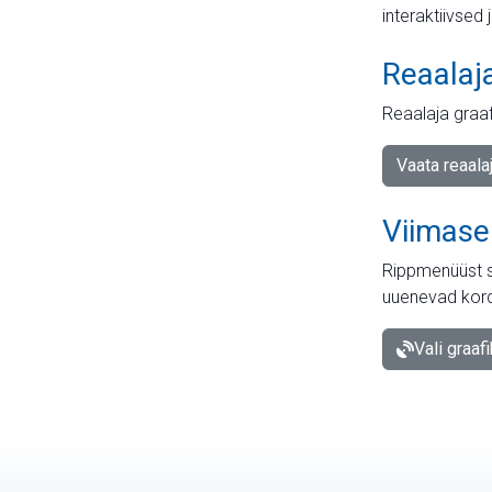
interaktiivsed 
Reaalaj
Reaalaja graa
Vaata reaala
Viimase
Rippmenüüst s
uuenevad kord
Vali graaf