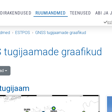
RDIRAKENDUSED
RUUMIANDMED
TEENUSED
ABI JA 
es
ndmed
ESTPOS
GNSS tugijaamade graafikud
tugijaamade graafikud
ad
tugijaam