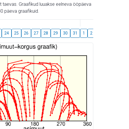
gust taevas. Graafikud luuakse eelneva ööpäeva
0 päeva graafikuid.
August
24
25
26
27
28
29
30
31
1
2
3
4
5
6