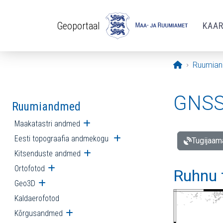
Liigu edasi põhisisu juurde
Geoportaal
KAA
Avaleht
Ruumia
GNSS 
Ruumiandmed
Maakatastri andmed
Ava alammenüü
Eesti topograafia andmekogu
Ava alammenüü
Tugijaam
Kitsenduste andmed
Ava alammenüü
Ortofotod
Ava alammenüü
Ruhnu 
Geo3D
Ava alammenüü
Kaldaerofotod
Kõrgusandmed
Ava alammenüü