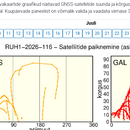
aevakaartide graafikud näitavad GNSS-satelliitide suunda ja kõr
l. Kuupäevade paneelist on võimalik valida ja vaadata viimase 3
Juuli
0
11
12
13
14
15
16
17
18
19
20
21
22
23