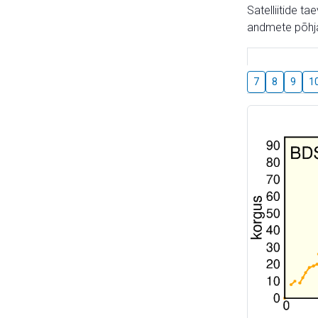
Satelliitide t
andmete põhja
7
8
9
1