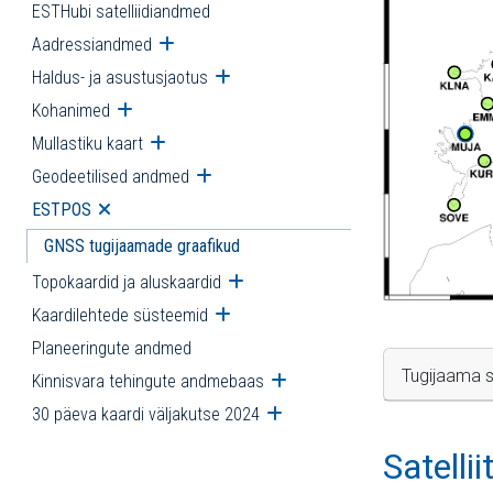
ESTHubi satelliidiandmed
Aadressiandmed
Ava alammenüü
Haldus- ja asustusjaotus
Ava alammenüü
Kohanimed
Ava alammenüü
Mullastiku kaart
Ava alammenüü
Geodeetilised andmed
Ava alammenüü
ESTPOS
Ava alammenüü
GNSS tugijaamade graafikud
Topokaardid ja aluskaardid
Ava alammenüü
Kaardilehtede süsteemid
Ava alammenüü
Planeeringute andmed
Tugijaama s
Kinnisvara tehingute andmebaas
Ava alammenüü
30 päeva kaardi väljakutse 2024
Ava alammenüü
Satelli