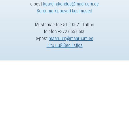
e-post
kaardirakendus@maaruum.ee
Korduma kippuvad küsimused
Mustamäe tee 51, 10621 Tallinn
telefon +372 665 0600
e-post
maaruum@maaruum.ee
Liitu uuGISed listiga