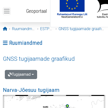
Liigu edasi põhisisu juurde
Geoportaal
Avaleht
Ruumiandmed
ESTPOS
GNSS tugijaamade graafikud
Ava menüü: Ruumiandmed
Ruumiandmed
GNSS tugijaamade graafikud
Tugijaamad
Narva-Jõesuu tugijaam