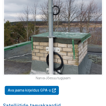
Narva-Jõesuu tugijaam
Ava jaama kirjeldus GPA-s
Satelliitide taevakaardid