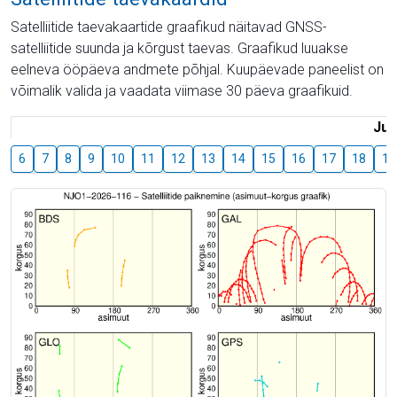
Satelliitide taevakaartide graafikud näitavad GNSS-
satelliitide suunda ja kõrgust taevas. Graafikud luuakse
eelneva ööpäeva andmete põhjal. Kuupäevade paneelist on
võimalik valida ja vaadata viimase 30 päeva graafikuid.
Juu
6
7
8
9
10
11
12
13
14
15
16
17
18
19