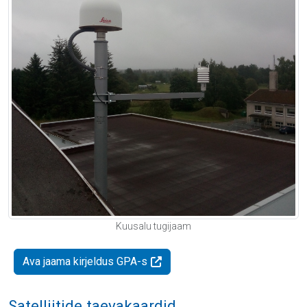
Kuusalu tugijaam
Ava jaama kirjeldus GPA-s
Satelliitide taevakaardid