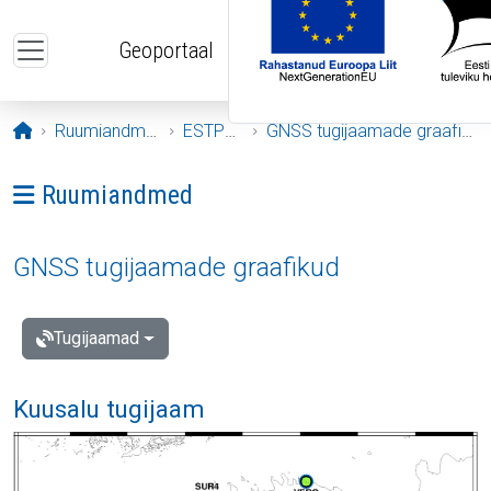
Liigu edasi põhisisu juurde
Geoportaal
Avaleht
Ruumiandmed
ESTPOS
GNSS tugijaamade graafikud
Ava menüü: Ruumiandmed
Ruumiandmed
GNSS tugijaamade graafikud
Tugijaamad
Kuusalu tugijaam