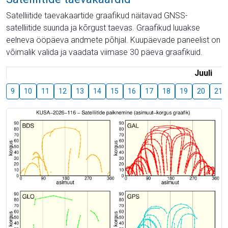
Satelliitide taevakaartide graafikud näitavad GNSS-
satelliitide suunda ja kõrgust taevas. Graafikud luuakse
eelneva ööpäeva andmete põhjal. Kuupäevade paneelist on
võimalik valida ja vaadata viimase 30 päeva graafikuid.
Juuli
9
10
11
12
13
14
15
16
17
18
19
20
21