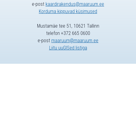
e-post
kaardirakendus@maaruum.ee
Korduma kippuvad küsimused
Mustamäe tee 51, 10621 Tallinn
telefon +372 665 0600
e-post
maaruum@maaruum.ee
Liitu uuGISed listiga