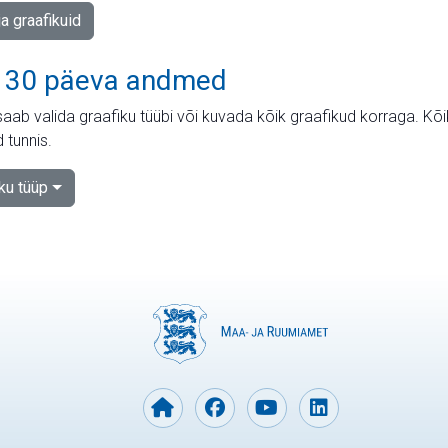
ja graafikuid
 30 päeva andmed
aab valida graafiku tüübi või kuvada kõik graafikud korraga. Kõ
 tunnis.
iku tüüp