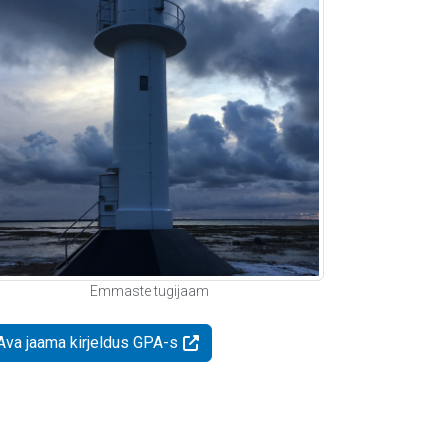
Emmaste tugijaam
Ava jaama kirjeldus GPA-s