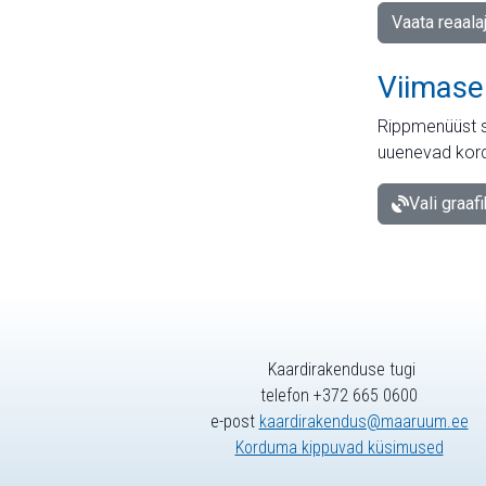
Vaata reaala
Viimase
Rippmenüüst s
uuenevad kord
Vali graaf
Kaardirakenduse tugi
telefon +372 665 0600
e-post
kaardirakendus@maaruum.ee
Korduma kippuvad küsimused