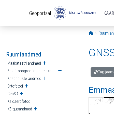
Liigu edasi põhisisu juurde
Geoportaal
KAA
Avaleht
Ruumia
GNSS 
Ruumiandmed
Maakatastri andmed
Ava alammenüü
Eesti topograafia andmekogu
Ava alammenüü
Tugijaam
Kitsenduste andmed
Ava alammenüü
Ortofotod
Ava alammenüü
Emmast
Geo3D
Ava alammenüü
Kaldaerofotod
Kõrgusandmed
Ava alammenüü