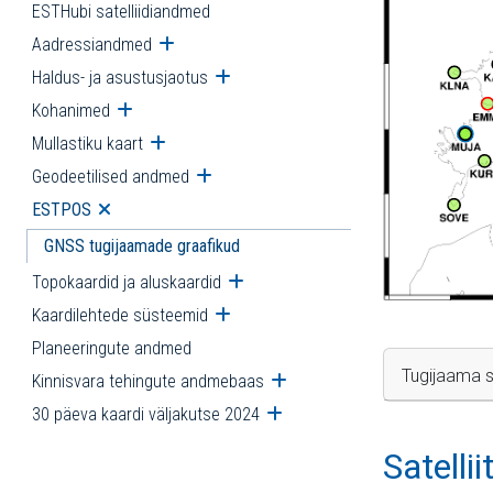
ESTHubi satelliidiandmed
Aadressiandmed
Ava alammenüü
Haldus- ja asustusjaotus
Ava alammenüü
Kohanimed
Ava alammenüü
Mullastiku kaart
Ava alammenüü
Geodeetilised andmed
Ava alammenüü
ESTPOS
Ava alammenüü
GNSS tugijaamade graafikud
Topokaardid ja aluskaardid
Ava alammenüü
Kaardilehtede süsteemid
Ava alammenüü
Planeeringute andmed
Tugijaama s
Kinnisvara tehingute andmebaas
Ava alammenüü
30 päeva kaardi väljakutse 2024
Ava alammenüü
Satelli