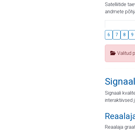
Satelliitide t
andmete põhja
6
7
8
9
Valitud 
Signaal
Signaali kvali
interaktiivsed 
Reaalaj
Reaalaja graa