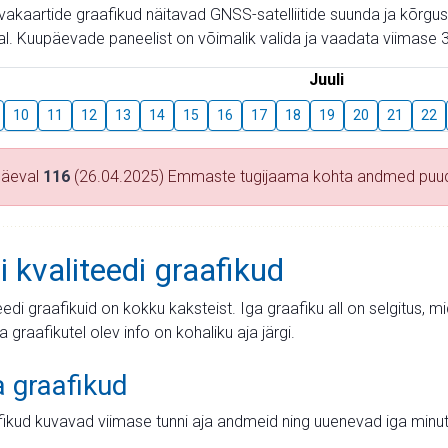
aevakaartide graafikud näitavad GNSS-satelliitide suunda ja kõr
l. Kuupäevade paneelist on võimalik valida ja vaadata viimase 3
Juuli
10
11
12
13
14
15
16
17
18
19
20
21
22
päeval
116
(26.04.2025) Emmaste tugijaama kohta andmed puu
i kvaliteedi graafikud
teedi graafikuid on kokku kaksteist. Iga graafiku all on selgitus, 
ja graafikutel olev info on kohaliku aja järgi.
a graafikud
fikud kuvavad viimase tunni aja andmeid ning uuenevad iga minut