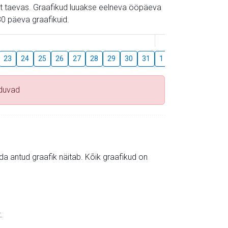
gust taevas. Graafikud luuakse eelneva ööpäeva
0 päeva graafikuid.
August
23
24
25
26
27
28
29
30
31
1
2
3
4
5
duvad
mida antud graafik näitab. Kõik graafikud on
.