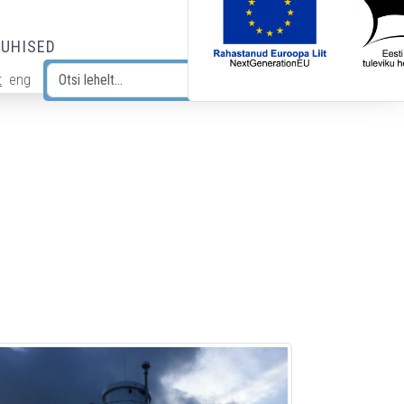
JUHISED
t
eng
Otsi