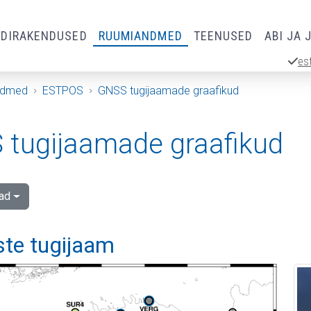
RDIRAKENDUSED
RUUMIANDMED
TEENUSED
ABI JA 
es
ndmed
ESTPOS
GNSS tugijaamade graafikud
tugijaamade graafikud
ad
e tugijaam