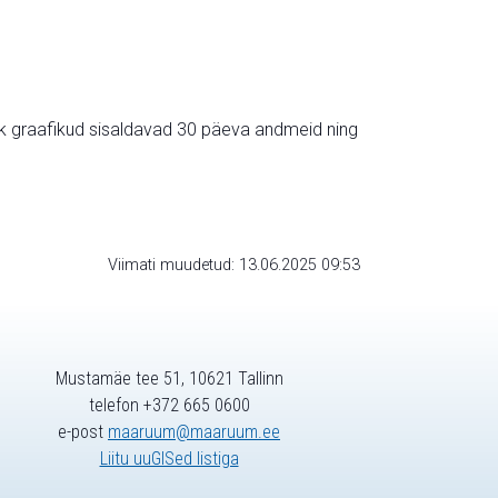
ik graafikud sisaldavad 30 päeva andmeid ning
Viimati muudetud: 13.06.2025 09:53
Mustamäe tee 51, 10621 Tallinn
telefon +372 665 0600
e-post
maaruum@maaruum.ee
Liitu uuGISed listiga