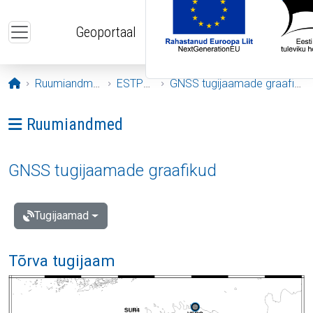
Liigu edasi põhisisu juurde
Geoportaal
Avaleht
Ruumiandmed
ESTPOS
GNSS tugijaamade graafikud
Ava menüü: Ruumiandmed
Ruumiandmed
GNSS tugijaamade graafikud
Tugijaamad
Tõrva tugijaam