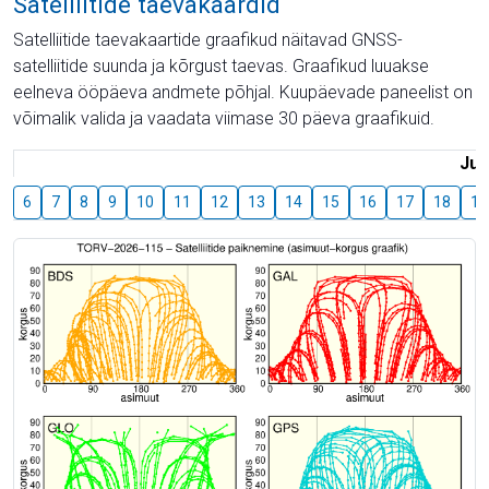
Satelliitide taevakaardid
Satelliitide taevakaartide graafikud näitavad GNSS-
satelliitide suunda ja kõrgust taevas. Graafikud luuakse
eelneva ööpäeva andmete põhjal. Kuupäevade paneelist on
võimalik valida ja vaadata viimase 30 päeva graafikuid.
Juu
6
7
8
9
10
11
12
13
14
15
16
17
18
19