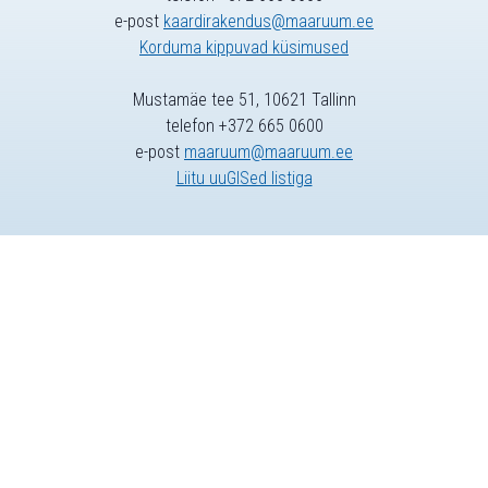
e-post
kaardirakendus@maaruum.ee
Korduma kippuvad küsimused
Mustamäe tee 51, 10621 Tallinn
telefon +372 665 0600
e-post
maaruum@maaruum.ee
Liitu uuGISed listiga