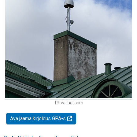
Tõrva tugijaam
Ava jaama kirjeldus GPA-s